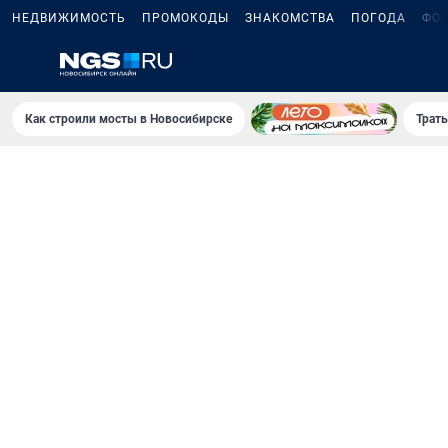
НЕДВИЖИМОСТЬ
ПРОМОКОДЫ
ЗНАКОМСТВА
ПОГОДА
ФО
Как строили мосты в Новосибирске
Траты