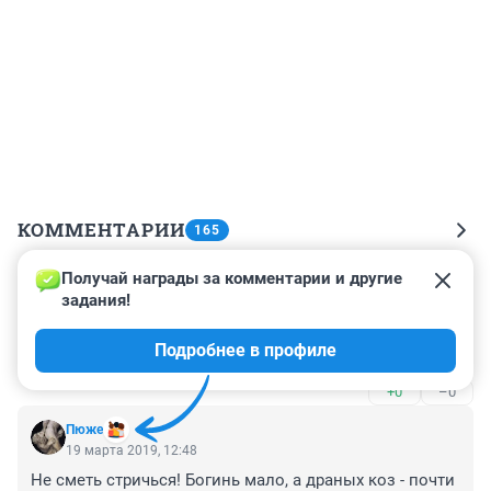
КОММЕНТАРИИ
165
Получай награды за комментарии и другие 
Гость
12 ноября 2019, 00:21
задания!
Очень понравилась вторая девушка. Интересно, у нее 
Подробнее в профиле
есть парень? Как в инстаграме найти?
+0
–0
Пюже
19 марта 2019, 12:48
Не сметь стричься! Богинь мало, а драных коз - почти 