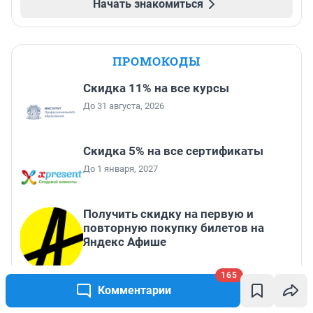
Начать знакомиться
ПРОМОКОДЫ
Скидка 11% на все курсы
До 31 августа, 2026
Скидка 5% на все сертификаты
До 1 января, 2027
Получить скидку на первую и
повторную покупку билетов на
Яндекс Афише
Скидка 20% от 4 000 ₽, 30% от 7 000
165
Комментарии
₽ и 40% от 12 000 ₽ на первый и все
повторные заказы по промокоду