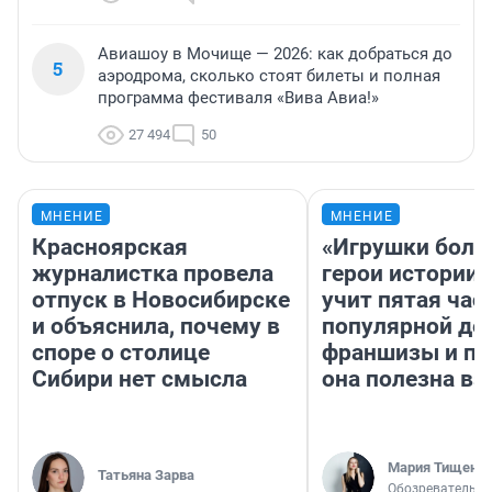
Авиашоу в Мочище — 2026: как добраться до
5
аэродрома, сколько стоят билеты и полная
программа фестиваля «Вива Авиа!»
27 494
50
МНЕНИЕ
МНЕНИЕ
Красноярская
«Игрушки боль
журналистка провела
герои истории»
отпуск в Новосибирске
учит пятая час
и объяснила, почему в
популярной де
споре о столице
франшизы и п
Сибири нет смысла
она полезна в
Мария Тищенк
Татьяна Зарва
Обозреватель