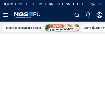
НЕДВИЖИМОСТЬ
ПРОМОКОДЫ
ЗНАКОМСТВА
ПОГОДА
ФО
Жёсткая соседская драка
Застройщики V