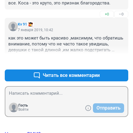
все. Коса - это круто, это признак благородства.
+0
–0
Кv 91
7 января 2019, 10:42
как это может быть красиво ,максимум, что обратишь 
внимание, потому что не часто такое увидишь, 
девушки с такой длиной ,им жалко подстригать 
волосы ,концы естественно болтаются как сосульки 
+3
–0
,рост визуально укорачивается, краство -это когда 
ухоженные волосы адекватной длины,а не эти 
конские волосы!
Читать все комментарии
Гость
Отправить
Войти