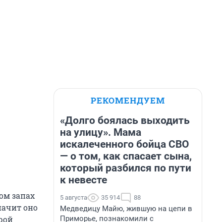
РЕКОМЕНДУЕМ
«Долго боялась выходить
на улицу». Мама
искалеченного бойца СВО
— о том, как спасает сына,
который разбился по пути
к невесте
гом запах
5 августа
35 914
88
начит оно
Медведицу Майю, жившую на цепи в
рой
Приморье, познакомили с