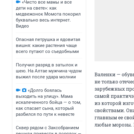
«Чисто все мамы и все
дети на свете»: как
медвежонок Момота покорил
буквально весь интернет.
Видео
Опасная петрушка и ядовитая
вишня: какие растения чаще
всего путают со съедобными
Получил разряд в затылок и
шею. На Алтае мужчина чудом
Валенки — обувь
выжил после удара молнии
не только отеч
зарубежных про
«Долго боялась
самой практичн
выходить на улицу». Мама
искалеченного бойца — о том,
из которой изг
как спасает сына, который
свойствами. Он
разбился по пути к невесте
главным ее сво
любые морозы. 
Сквер рядом с Заксобранием
решили привести в порядок —