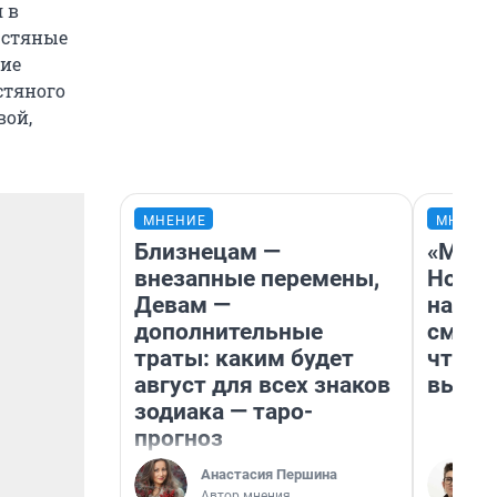
 в
рстяные
кие
стяного
вой,
МНЕНИЕ
МНЕНИ
Близнецам —
«Мы в
внезапные перемены,
Нолан
Девам —
настр
дополнительные
смотр
траты: каким будет
чтобы
август для всех знаков
выгля
зодиака — таро-
прогноз
Анастасия Першина
Автор мнения