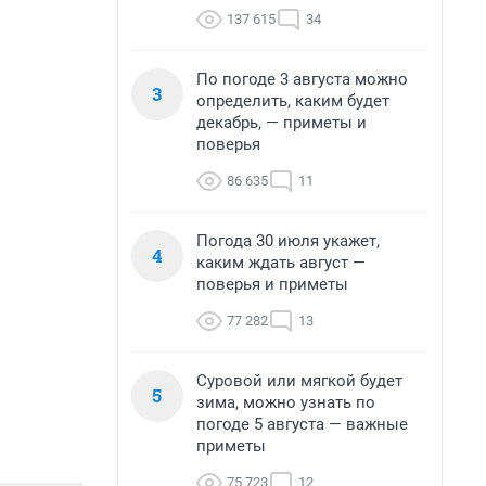
137 615
34
По погоде 3 августа можно
3
определить, каким будет
декабрь, — приметы и
поверья
86 635
11
Погода 30 июля укажет,
4
каким ждать август —
поверья и приметы
77 282
13
Суровой или мягкой будет
5
зима, можно узнать по
погоде 5 августа — важные
приметы
75 723
12