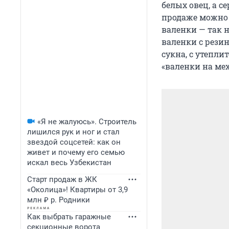
белых овец, а с
продаже можно 
валенки — так 
валенки с рези
сукна, с утепл
«валенки на ме
«Я не жалуюсь». Строитель
лишился рук и ног и стал
звездой соцсетей: как он
живет и почему его семью
искал весь Узбекистан
Старт продаж в ЖК
«Околица»! Квартиры от 3,9
млн ₽ р. Родники
Как выбрать гаражные
секционные ворота