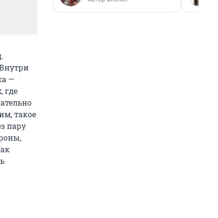
.
 Внутри
ка —
, где
щательно
им, такое
ез пару
роны,
Как
ть