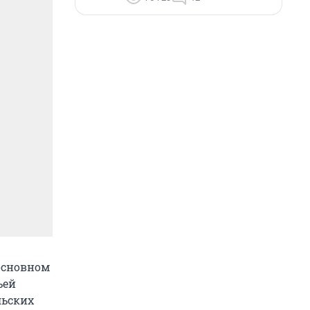
основном
ьей
льских