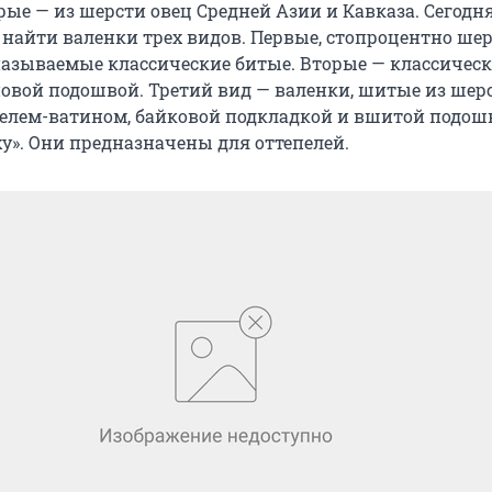
ерые — из шерсти овец Средней Азии и Кавказа. Сегодня
найти валенки трех видов. Первые, стопроцентно ше
называемые классические битые. Вторые — классичес
новой подошвой. Третий вид — валенки, шитые из шер
ителем-ватином, байковой подкладкой и вшитой подош
ху». Они предназначены для оттепелей.