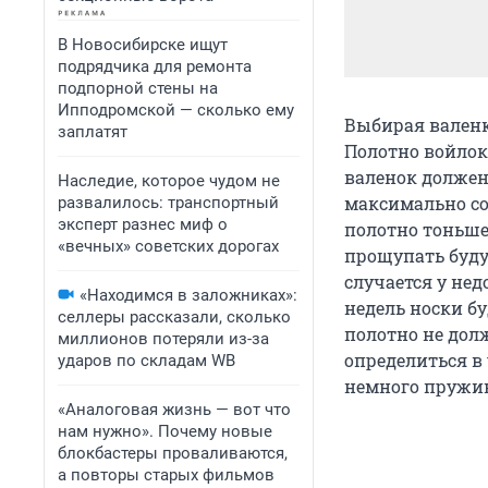
В Новосибирске ищут
подрядчика для ремонта
подпорной стены на
Ипподромской — сколько ему
Выбирая валенк
заплатят
Полотно войлок
валенок должен
Наследие, которое чудом не
максимально соо
развалилось: транспортный
эксперт разнес миф о
полотно тоньше
«вечных» советских дорогах
прощупать буду
случается у нед
«Находимся в заложниках»:
недель носки б
селлеры рассказали, сколько
полотно не дол
миллионов потеряли из-за
определиться в
ударов по складам WB
немного пружи
«Аналоговая жизнь — вот что
нам нужно». Почему новые
блокбастеры проваливаются,
а повторы старых фильмов