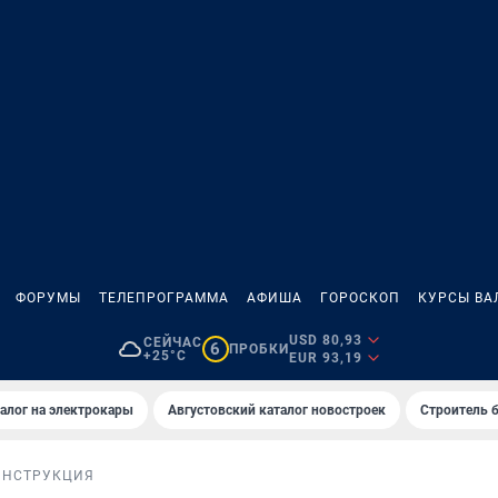
ФОРУМЫ
ТЕЛЕПРОГРАММА
АФИША
ГОРОСКОП
КУРСЫ ВА
USD 80,93
СЕЙЧАС
6
ПРОБКИ
+25°C
EUR 93,19
алог на электрокары
Августовский каталог новостроек
Строитель б
ИНСТРУКЦИЯ