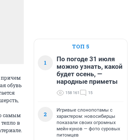
ТОП 5
По погоде 31 июля
1
можно узнать, какой
будет осень, —
, причем
народные приметы
ая обувь
тается
158 161
15
шерсть,
Игривые слонопотамы с
2
Но самым
характером: новосибирцы
 тепло в
показали своих огромных
мейн-кунов — фото суровых
териале.
питомцев