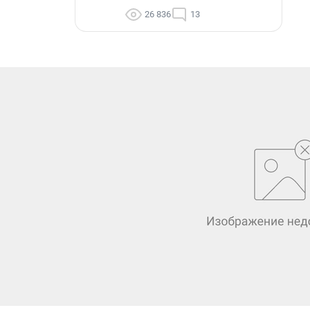
26 836
13