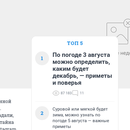
ТОП 5
По погоде 3 августа
1
можно определить,
каким будет
декабрь, — приметы
и поверья
87 183
11
енной
.
Суровой или мягкой будет
2
адали,
зима, можно узнать по
погоде 5 августа — важные
 тайна
приметы
tagram.