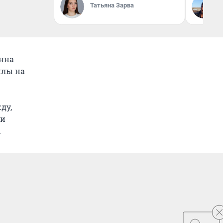
Татьяна Зарва
Анна
илы на
ду,
ки
.