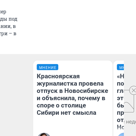
пер
жды под
нии, в
три – в
МНЕНИЕ
МНЕНИ
Красноярская
«Нико
журналистка провела
побед
отпуск в Новосибирске
главн
и объяснила, почему в
этого
споре о столице
бьет 
Сибири нет смысла
прока
отзыв
Нолан