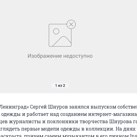
1 из 2
Ленинград» Сергей Шнуров занялся выпуском собств
одежды и работает над созданием интернет-магазина
цев журналисты и поклонники творчества Шнурова г
ыглядеть первые модели одежды в коллекции. На днях
аскрыта, причем самим музыкантом в его личном Ins