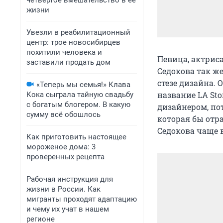
четвертое вмешательство в ее
жизни
Увезли в реабилитационный
центр: трое новосибирцев
похитили человека и
Певица, актрис
заставили продать дом
Седокова так же
стезе дизайна.
«Теперь мы семья!» Клава
название LA Sto
Кока сыграла тайную свадьбу
с богатым блогером. В какую
дизайнером, пот
сумму всё обошлось
которая бы отр
Седокова чаще 
Как приготовить настоящее
мороженое дома: 3
проверенных рецепта
Рабочая инструкция для
жизни в России. Как
мигранты проходят адаптацию
и чему их учат в нашем
регионе