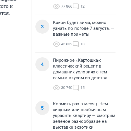
ого и
77 866
12
тся.
Какой будет зима, можно
3
узнать по погоде 7 августа, —
важные приметы
45 632
13
Пирожное «Картошка»:
4
классический рецепт в
домашних условиях с тем
самым вкусом из детства
30 740
15
Кормить раз в месяц. Чем
5
хищным или необычным
украсить квартиру — смотрим
зелёное разнообразие на
выставке экзотики