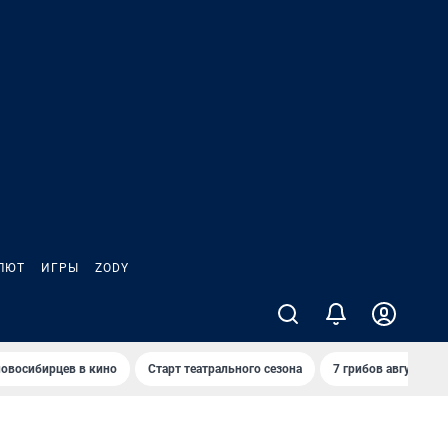
ЛЮТ
ИГРЫ
ZODY
овосибирцев в кино
Старт театрального сезона
7 грибов августа