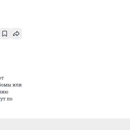
ют
ьбомы или
инию
ут по