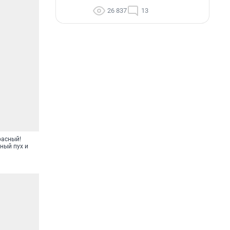
26 837
13
расный!
ный пух и