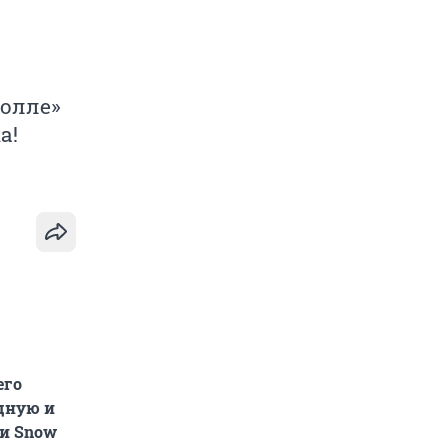
Молле»
а!
его
одную и
ки Snow