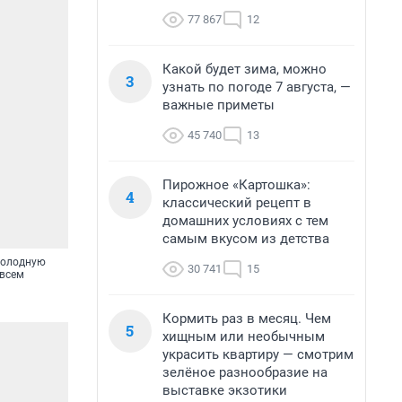
77 867
12
Какой будет зима, можно
3
узнать по погоде 7 августа, —
важные приметы
45 740
13
Пирожное «Картошка»:
4
классический рецепт в
домашних условиях с тем
самым вкусом из детства
холодную
30 741
15
 всем
Кормить раз в месяц. Чем
5
хищным или необычным
украсить квартиру — смотрим
зелёное разнообразие на
выставке экзотики