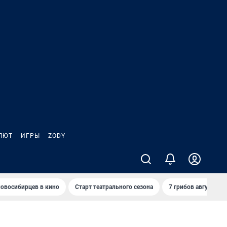
ЛЮТ
ИГРЫ
ZODY
овосибирцев в кино
Старт театрального сезона
7 грибов августа