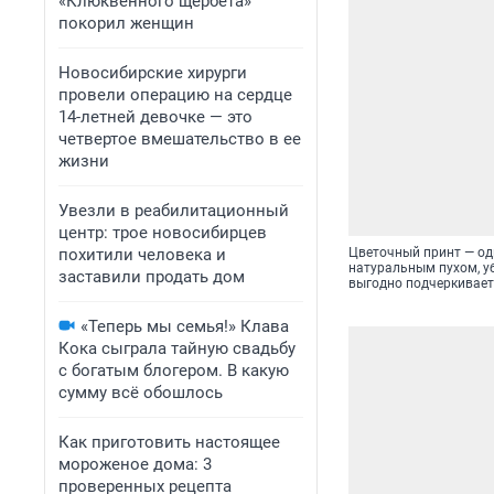
«Клюквенного щербета»
покорил женщин
Новосибирские хирурги
провели операцию на сердце
14-летней девочке — это
четвертое вмешательство в ее
жизни
Увезли в реабилитационный
центр: трое новосибирцев
похитили человека и
Цветочный принт — оди
натуральным пухом, у
заставили продать дом
выгодно подчеркивает 
«Теперь мы семья!» Клава
Кока сыграла тайную свадьбу
с богатым блогером. В какую
сумму всё обошлось
Как приготовить настоящее
мороженое дома: 3
проверенных рецепта