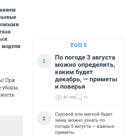
ванием
рьевые
есомыми
тках
ься
ТОП 5
т модели
По погоде 3 августа
1
можно определить,
каким будет
декабрь, — приметы
ы! При
и поверья
 уборы,
ность
87 183
11
Суровой или мягкой будет
2
зима, можно узнать по
погоде 5 августа — важные
приметы