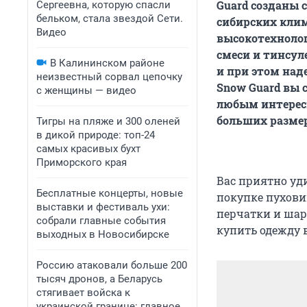
Guard созданы 
Сергеевна, которую спасли
бельком, стала звездой Сети.
сибирских клим
Видео
высокотехноло
смеси и тинсул
В Калининском районе
и при этом над
неизвестный сорвал цепочку
Snow Guard вы 
с женщины — видео
любым интересн
больших размер
Тигры на пляже и 300 оленей
в дикой природе: топ-24
самых красивых бухт
Приморского края
Вас приятно уди
Бесплатные концерты, новые
покупке пухови
выставки и фестиваль ухи:
перчатки и ша
собрали главные события
купить одежду 
выходных в Новосибирске
Россию атаковали больше 200
тысяч дронов, а Беларусь
стягивает войска к
украинской границе: главное