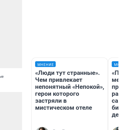
МНЕНИЕ
МНЕНИ
«Люди тут странные».
«Поку
ые
Чем привлекает
мешке
непонятный «Непокой»,
предп
герои которого
расска
застряли в
самом
мистическом отеле
бизне
дешев