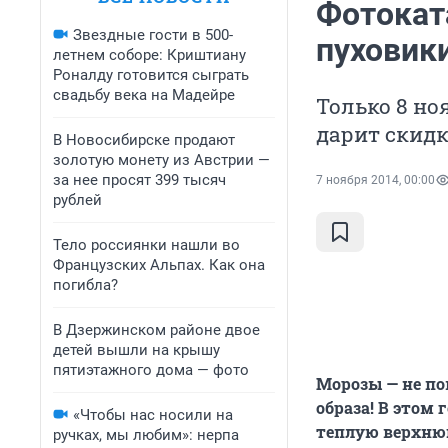
Фотокат
Звездные гости в 500-
пуховик
летнем соборе: Криштиану
Роналду готовится сыграть
свадьбу века на Мадейре
Только 8 но
дарит скидк
В Новосибирске продают
золотую монету из Австрии —
за нее просят 399 тысяч
7 ноября 2014, 00:00
рублей
Тело россиянки нашли во
Французских Альпах. Как она
погибла?
В Дзержинском районе двое
детей вышли на крышу
пятиэтажного дома — фото
Морозы — не по
образа! В этом
«Чтобы нас носили на
теплую верхнюю
ручках, мы любим»: нерпа