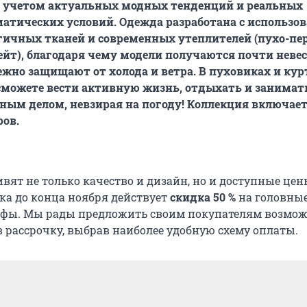
с учетом актуальных модных тенденций и реальных
атических условий. Одежда разработана с использо
гичных тканей и современных утеплителей (пухо-пе
ейт), благодаря чему модели получаются почти нев
ежно защищают от холода и ветра. В пуховиках и кур
сможете вести активную жизнь, отдыхать и занимат
ым делом, невзирая на погоду! Коллекция включае
ов.
вят не только качество и дизайн, но и доступные цен
ка до конца ноября действует
скидка 50 %
на головные
рфы. Мы рады предложить своим покупателям возмож
в рассрочку, выбрав наиболее удобную схему оплаты.