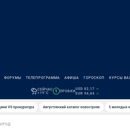
ФОРУМЫ
ТЕЛЕПРОГРАММА
АФИША
ГОРОСКОП
КУРСЫ ВА
USD 82,17
СЕЙЧАС
1
ПРОБКИ
+19°C
EUR 94,84
ики VS прокуратура
Августовский каталог новостроек
5 молодых н
ГОРОД