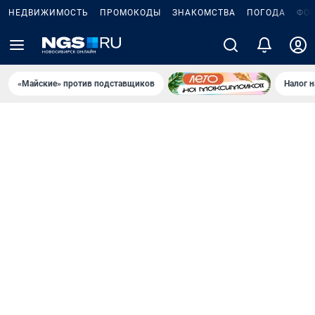
НЕДВИЖИМОСТЬ
ПРОМОКОДЫ
ЗНАКОМСТВА
ПОГОДА
ФО
«Майские» против подставщиков
Налог 