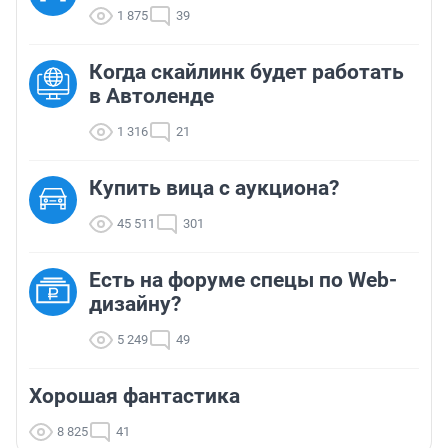
1 875
39
Когда скайлинк будет работать
в Автоленде
1 316
21
Купить вица с аукциона?
45 511
301
Есть на форуме спецы по Web-
дизайну?
5 249
49
Хорошая фантастика
8 825
41