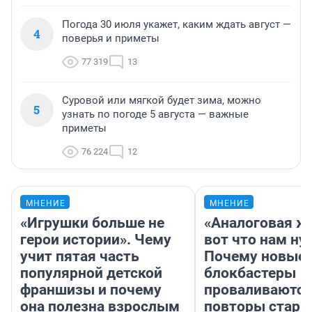
Погода 30 июля укажет, каким ждать август —
4
поверья и приметы
77 319
13
Суровой или мягкой будет зима, можно
5
узнать по погоде 5 августа — важные
приметы
76 224
12
МНЕНИЕ
МНЕНИЕ
«Игрушки больше не
«Аналоговая ж
герои истории». Чему
вот что нам ну
учит пятая часть
Почему новые
популярной детской
блокбастеры
франшизы и почему
проваливаются,
она полезна взрослым
повторы стары