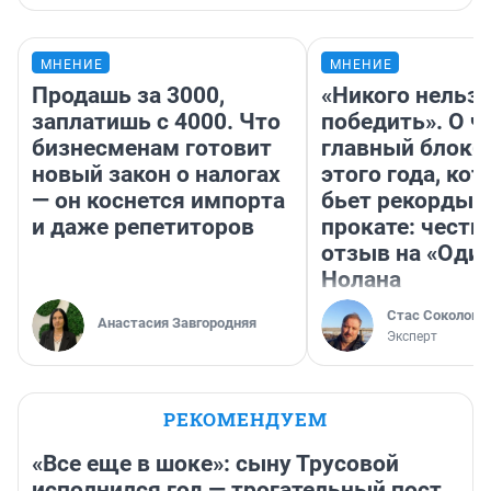
МНЕНИЕ
МНЕНИЕ
Продашь за 3000,
«Никого нельз
заплатишь с 4000. Что
победить». О ч
бизнесменам готовит
главный блокб
новый закон о налогах
этого года, ко
— он коснется импорта
бьет рекорды 
и даже репетиторов
прокате: честн
отзыв на «Оди
Нолана
Стас Соколов
Анастасия Завгородняя
Эксперт
РЕКОМЕНДУЕМ
«Все еще в шоке»: сыну Трусовой
исполнился год — трогательный пост