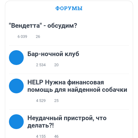
ФОРУМЫ
"Вендетта" - обсудим?
6 039
26
Бар-ночной клуб
2 534
20
HELP Нужна финансовая
помощь для найденной собачки
4 529
25
Неудачный пристрой, что
делать?!
4 155
46