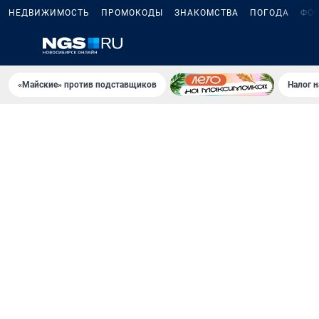
НЕДВИЖИМОСТЬ
ПРОМОКОДЫ
ЗНАКОМСТВА
ПОГОДА
ФО
«Майские» против подставщиков
Налог 