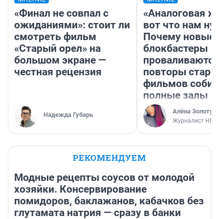
«Финал не совпал с
«Аналоговая ж
ожиданиями»: стоит ли
вот что нам ну
смотреть фильм
Почему новые
«Старый орел» на
блокбастеры
большом экране —
проваливаются,
честная рецензия
повторы стары
фильмов соби
полные залы
Алёна Золотух
Надежда Губарь
Журналист НГС
РЕКОМЕНДУЕМ
Модные рецепты соусов от молодой
хозяйки. Консервирование
помидоров, баклажанов, кабачков без
глутамата натрия — сразу в банки