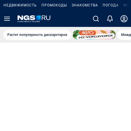
НЕДВИЖИМОСТЬ
ПРОМОКОДЫ
ЗНАКОМСТВА
ПОГОДА
ФО
Растет популярность дискаунтеров
Межд