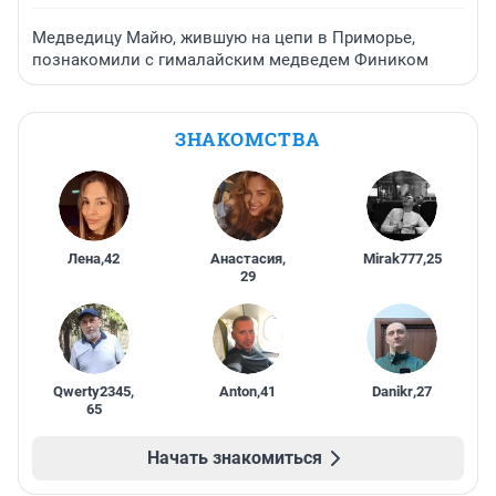
Медведицу Майю, жившую на цепи в Приморье,
познакомили с гималайским медведем Фиником
ЗНАКОМСТВА
Лена
,
42
Анастасия
,
Mirak777
,
25
29
Qwerty2345
,
Anton
,
41
Danikr
,
27
65
Начать знакомиться