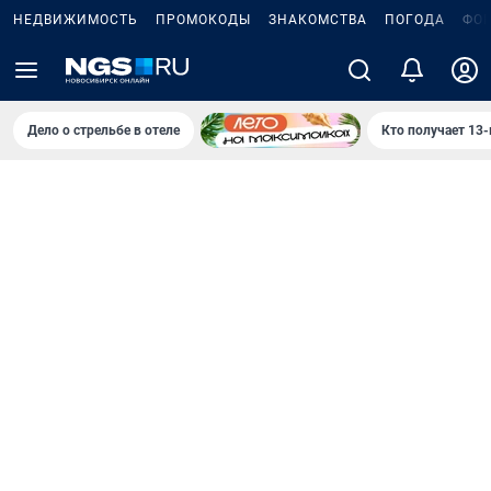
НЕДВИЖИМОСТЬ
ПРОМОКОДЫ
ЗНАКОМСТВА
ПОГОДА
ФО
Дело о стрельбе в отеле
Кто получает 13-