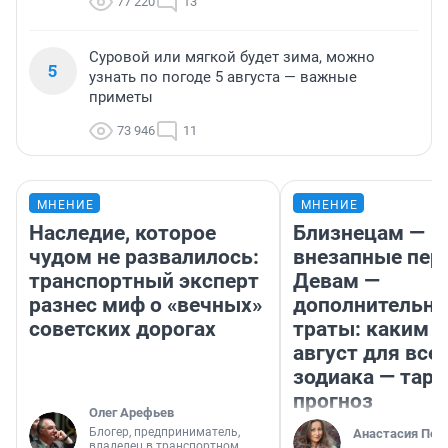
77 220
13
Суровой или мягкой будет зима, можно
5
узнать по погоде 5 августа — важные
приметы
73 946
11
МНЕНИЕ
МНЕНИЕ
Наследие, которое
Близнецам —
чудом не развалилось:
внезапные пер
транспортный эксперт
Девам —
разнес миф о «вечных»
дополнительн
советских дорогах
траты: каким б
август для все
зодиака — таро
прогноз
Олег Арефьев
Блогер, предприниматель,
Анастасия Пер
владелец в транспортном