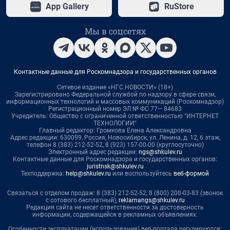
App Gallery
RuStore
Мы в соцсетях
Контактные данные для Роскомнадзора и государственных органов
Сетевое издание «НГС.НОВОСТИ» (18+)
Зарегистрировано Федеральной службой по надзору в сфере связи,
информационных технологий и массовых коммуникаций (Роскомнадзор)
Регистрационный номер ЭЛ № ФС 77— 84683
Учредитель: Общество с ограниченной ответственностью "ИНТЕРНЕТ
ТЕХНОЛОГИИ"
Главный редактор: Громкова Елена Александровна
Адрес редакции: 630099, Россия, Новосибирск, ул. Ленина, д. 12, 6 этаж,
телефон 8 (383) 212-52-52, 8 (923) 157-00-00 (круглосуточно)
Электронный адрес редакции:
ngs@shkulev.ru
Контактные данные для Роскомнадзора и государственных органов:
juristnsk@shkulev.ru
Техподдержка:
help@shkulev.ru
или воспользуйтесь
веб-формой
Связаться с отделом продаж: 8 (383) 212-52-52, 8 (800) 200-03-83 (звонок
с сотового бесплатный),
reklamangs@shkulev.ru
Редакция сайта не несет ответственности за достоверность
информации, содержащейся в рекламных объявлениях.
Особенности эксплуатации (использования) веб-портала регулируются: