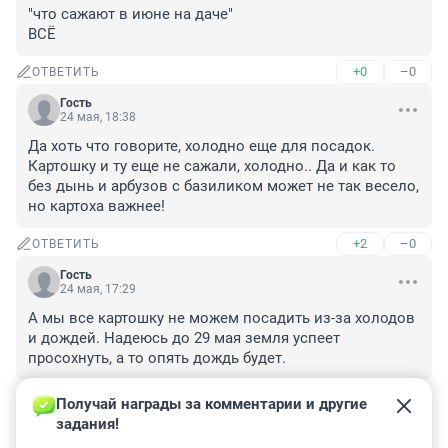
"что сажают в июне на даче"

ВСЁ
+0
–0
ОТВЕТИТЬ
Гость
24 мая, 18:38
Да хоть что говорите, холодно еще для посадок. 
Картошку и ту еще не сажали, холодно.. Да и как то 
без дынь и арбузов с базиликом может не так весело, 
но картоха важнее!
+2
–0
ОТВЕТИТЬ
Гость
24 мая, 17:29
А мы все картошку не можем посадить из-за холодов 
и дождей. Надеюсь до 29 мая земля успеет 
просохнуть, а то опять дождь будет.
+1
–0
ОТВЕТИТЬ
Получай награды за комментарии и другие 
задания!
Гость
24 мая, 14:32