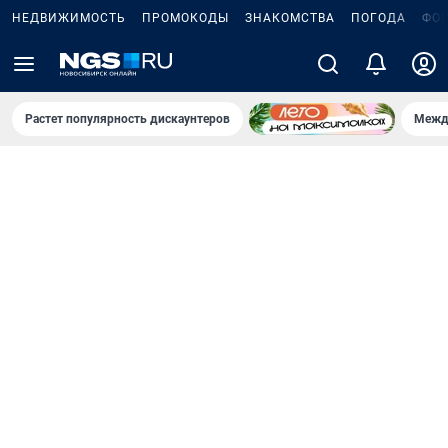
НЕДВИЖИМОСТЬ
ПРОМОКОДЫ
ЗНАКОМСТВА
ПОГОДА
ФО
Растет популярность дискаунтеров
Межд