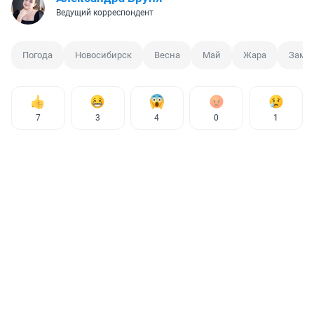
Ведущий корреспондент
Погода
Новосибирск
Весна
Май
Жара
Замо
7
3
4
0
1