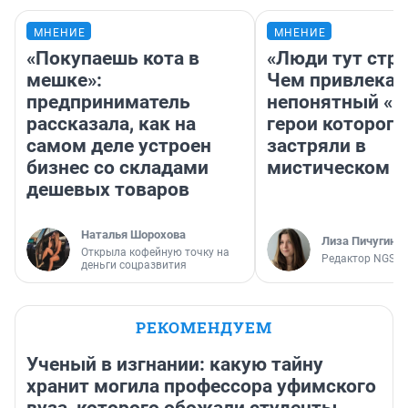
МНЕНИЕ
МНЕНИЕ
«Покупаешь кота в
«Люди тут стр
мешке»:
Чем привлекае
предприниматель
непонятный «Н
рассказала, как на
герои которого
самом деле устроен
застряли в
бизнес со складами
мистическом о
дешевых товаров
Наталья Шорохова
Лиза Пичугина
Открыла кофейную точку на
Редактор NGS.R
деньги соцразвития
РЕКОМЕНДУЕМ
Ученый в изгнании: какую тайну
хранит могила профессора уфимского