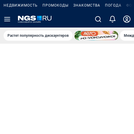
НЕДВИЖИМОСТЬ
ПРОМОКОДЫ
ЗНАКОМСТВА
ПОГОДА
ФО
Растет популярность дискаунтеров
Межд