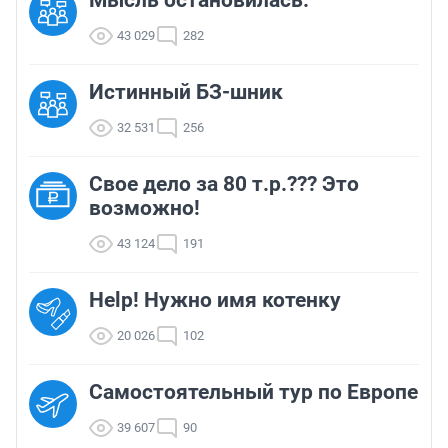
Мысль остановилась.
43 029
282
Истинный БЗ-шник
32 531
256
Свое дело за 80 т.р.??? Это
возможно!
43 124
191
Help! Нужно имя котенку
20 026
102
Самостоятельный тур по Европе
39 607
90