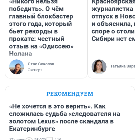
«Никого нельзя
Красноярская
победить». О чём
журналистка п
главный блокбастер
отпуск в Ново
этого года, который
и объяснила, п
бьет рекорды в
споре о столиц
прокате: честный
Сибири нет см
отзыв на «Одиссею»
Нолана
Стас Соколов
Татьяна Зарва
Эксперт
РЕКОМЕНДУЕМ
«Не хочется в это верить». Как
сложилась судьба «следователя на
золотом Lexus» после скандала в
Екатеринбурге
17 часов
25 970
118