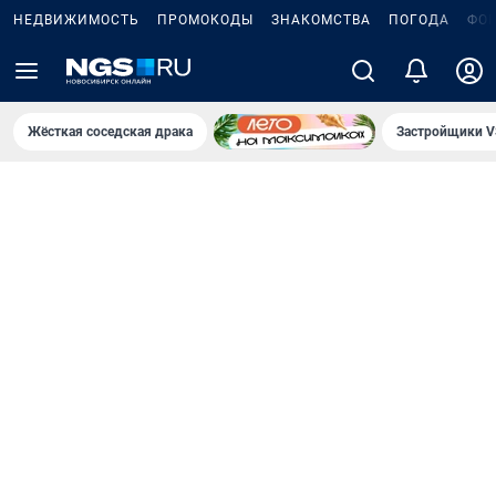
НЕДВИЖИМОСТЬ
ПРОМОКОДЫ
ЗНАКОМСТВА
ПОГОДА
ФО
Жёсткая соседская драка
Застройщики V