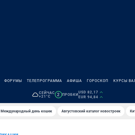
ФОРУМЫ
ТЕЛЕПРОГРАММА
АФИША
ГОРОСКОП
КУРСЫ ВА
USD 82,17
СЕЙЧАС
2
ПРОБКИ
+21°C
EUR 94,84
Международный день кошек
Августовский каталог новостроек
Ки