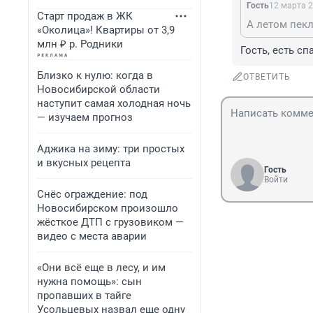
Гость
12 марта 2
Старт продаж в ЖК
А летом пекл
«Околица»! Квартиры от 3,9
млн ₽ р. Родники
Гость, есть с
Близко к нулю: когда в
ОТВЕТИТЬ
Новосибирской области
наступит самая холодная ночь
— изучаем прогноз
Аджика на зиму: три простых
и вкусных рецепта
Гость
Войти
Снёс ограждение: под
Новосибирском произошло
жёсткое ДТП с грузовиком —
видео с места аварии
«Они всё еще в лесу, и им
нужна помощь»: сын
пропавших в тайге
Усольцевых назвал еще одну