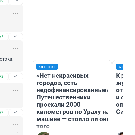
+2
–2
+2
–1
токи, 
МНЕНИЕ
МНЕНИ
«Нет некрасивых
Красн
+2
–1
городов, есть
журна
недофинансированные».
отпус
Путешественники
и объ
проехали 2000
споре
километров по Уралу на
Сибир
+2
–1
машине — стоило ли оно
того