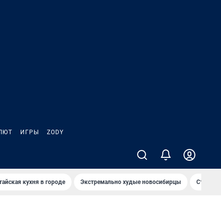
ЛЮТ
ИГРЫ
ZODY
тайская кухня в городе
Экстремально худые новосибирцы
Старт те