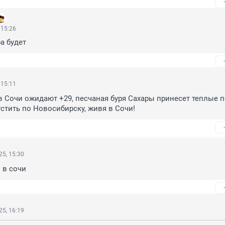
 15:26
ра будет
 15:11
в Сочи ожидают +29, песчаная буря Сахары принесет теплые по
устить по Новосибирску, живя в Сочи!
5, 15:30
 в сочи
5, 16:19