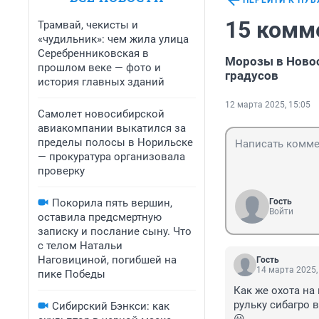
ПЕРЕЙТИ К ПУ
15 комм
Трамвай, чекисты и
«чудильник»: чем жила улица
Серебренниковская в
Морозы в Новос
прошлом веке — фото и
градусов
история главных зданий
12 марта 2025, 15:05
Самолет новосибирской
авиакомпании выкатился за
пределы полосы в Норильске
— прокуратура организовала
проверку
Покорила пять вершин,
Гость
Войти
оставила предсмертную
записку и послание сыну. Что
с телом Натальи
Наговициной, погибшей на
Гость
14 марта 2025,
пике Победы
Как же охота на
рульку сибагро в
Сибирский Бэнкси: как