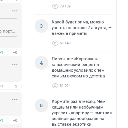
78 189
Какой будет зима, можно
3
узнать по погоде 7 августа, —
Я улетал в Сургут в 85 году . У нас в Новосибирске было - 35 . Таксисты аэро порт , не хотели ехать . Как они говорили НАМ и здесь Жирно . А по прилёту в Сургут , там ++++9 . А мы в валенках ! 28 марта !!!
важные приметы
57 149
+1
–0
Пирожное «Картошка»:
4
классический рецепт в
домашних условиях с тем
самым вкусом из детства
31 024
+1
–2
Кормить раз в месяц. Чем
5
хищным или необычным
украсить квартиру — смотрим
зелёное разнообразие на
+1
–0
выставке экзотики