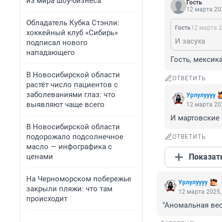
из мира шоу-бизнеса
Гость
12 марта 202
Обладатель Кубка Стэнли:
Гость
12 марта 2
хоккейный клуб «Сибирь»
И засуха
подписал нового
нападающего
Гость, мексик
В Новосибирской области
ОТВЕТИТЬ
растёт число пациентов с
заболеваниями глаз: что
Урлулуууу
выявляют чаще всего
12 марта 202
И мартовские 
В Новосибирской области
подорожало подсолнечное
ОТВЕТИТЬ
масло — инфографика с
ценами
Показат
На Черноморском побережье
Урлулуууу
закрыли пляжи: что там
12 марта 2025,
происходит
"Аномальная вес