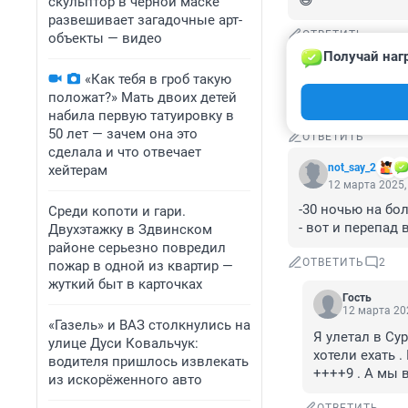
😃
скульптор в черной маске
развешивает загадочные арт-
ОТВЕТИТЬ
объекты — видео
Получай наг
Гость
13 марта 2025,
«Как тебя в гроб такую
положат?» Мать двоих детей
-21, вот прям от
набила первую татуировку в
50 лет — зачем она это
ОТВЕТИТЬ
сделала и что отвечает
not_say_2
хейтерам
12 марта 2025,
-30 ночью на бол
Среди копоти и гари.
- вот и перепад 
Двухэтажку в Здвинском
районе серьезно повредил
ОТВЕТИТЬ
2
пожар в одной из квартир —
жуткий быт в карточках
Гость
12 марта 202
«Газель» и ВАЗ столкнулись на
Я улетал в Сур
улице Дуси Ковальчук:
хотели ехать .
водителя пришлось извлекать
++++9 . А мы в
из искорёженного авто