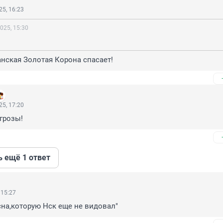
5, 16:23
025, 15:30
анская Золотая Корона спасает!
5, 17:20
грозы!
ь ещё 1 ответ
 15:27
на,которую Нск еще не видовал"