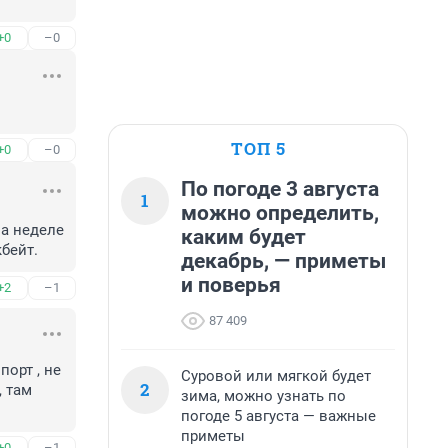
+0
–0
ТОП 5
+0
–0
По погоде 3 августа
1
можно определить,
а неделе 
каким будет
кбейт.
декабрь, — приметы
и поверья
+2
–1
87 409
орт , не 
Суровой или мягкой будет
2
 там 
зима, можно узнать по
погоде 5 августа — важные
приметы
+0
–1