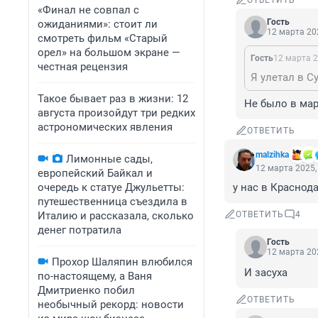
ОТВЕТИТЬ
«Финал не совпал с
Гость
ожиданиями»: стоит ли
12 марта 202
смотреть фильм «Старый
орел» на большом экране —
Гость
12 марта 2
честная рецензия
Такое бывает раз в жизни: 12
Не было в мар
августа произойдут три редких
астрономических явления
ОТВЕТИТЬ
malzihka
Лимонные сады,
12 марта 2025,
европейский Байкал и
очередь к статуе Джульетты:
у нас в Краснод
путешественница съездила в
Италию и рассказала, сколько
ОТВЕТИТЬ
4
денег потратила
Гость
12 марта 202
Прохор Шаляпин влюбился
И засуха
по-настоящему, а Ваня
Дмитриенко побил
ОТВЕТИТЬ
необычный рекорд: новости