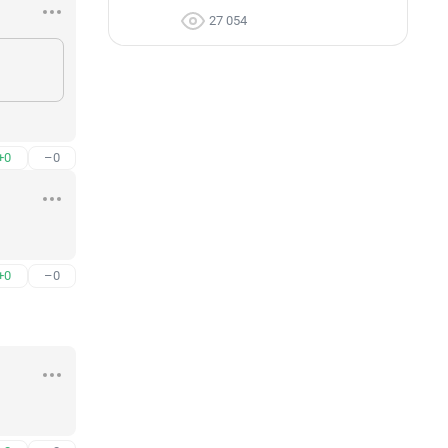
27 054
+0
–0
+0
–0