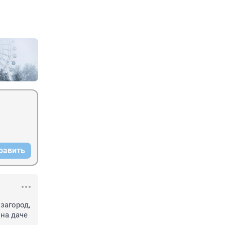
равить
агород, 
 на даче