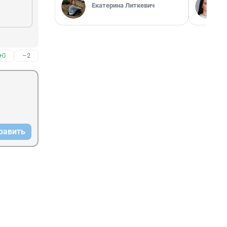
Екатерина Литкевич
+0
–2
равить