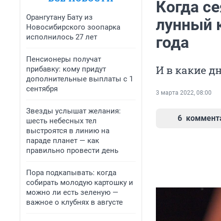
Когда се
Орангутану Бату из
лунный 
Новосибирского зоопарка
исполнилось 27 лет
года
Пенсионеры получат
И в какие д
прибавку: кому придут
дополнительные выплаты с 1
сентября
3 марта 2022, 08:00
Звезды услышат желания:
6
коммент
шесть небесных тел
выстроятся в линию на
параде планет — как
правильно провести день
Пора подкапывать: когда
собирать молодую картошку и
можно ли есть зеленую —
важное о клубнях в августе