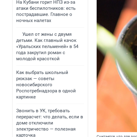
На Кубани горит НПЗ из-за
атаки беспилотников: есть
пострадавшие. Главное о
ночных налетах
Ушел от жены с двумя
детьми. Как главный качок
«Уральских пельменей» в 54
года закрутил роман с
молодой красоткой
Как выбрать школьный
рюкзак — советы
новосибирского
Роспотребнадзора в одной
картинке
Звонить в УК, требовать
перерасчет: что делать, если в
доме отключили
электричество — полезная
карточка
Считается, что для ро