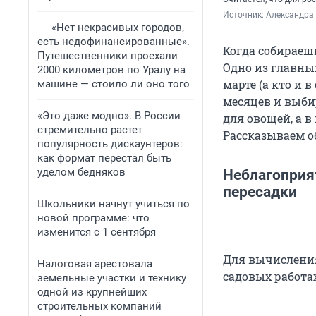
Источник: 
Александра
«Нет некрасивых городов,
есть недофинансированные».
Когда собираеш
Путешественники проехали
Одно из главны
2000 километров по Уралу на
марте (а кто и
машине — стоило ли оно того
месяцев и выби
«Это даже модно». В России
для овощей, а в
стремительно растет
Рассказываем об
популярность дискаунтеров:
как формат перестал быть
уделом бедняков
Неблагоприят
пересадки
Школьники начнут учиться по
новой программе: что
изменится с 1 сентября
Для вычисления
Налоговая арестовала
садовых работах
земельные участки и технику
одной из крупнейших
строительных компаний