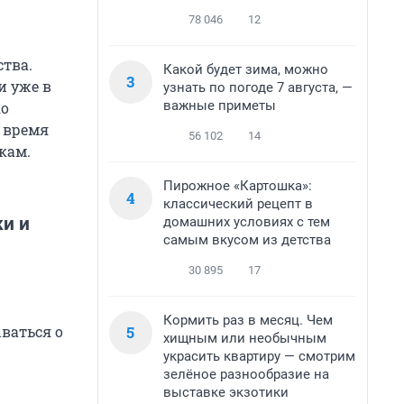
78 046
12
ства.
Какой будет зима, можно
3
и уже в
узнать по погоде 7 августа, —
важные приметы
ко
е время
56 102
14
кам.
Пирожное «Картошка»:
4
классический рецепт в
ки и
домашних условиях с тем
самым вкусом из детства
30 895
17
Кормить раз в месяц. Чем
5
ваться о
хищным или необычным
украсить квартиру — смотрим
зелёное разнообразие на
выставке экзотики