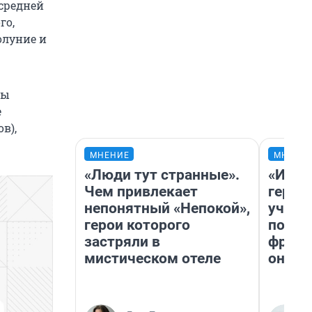
 средней
го,
олуние и
ты
е
в),
МНЕНИЕ
МНЕНИ
«Люди тут странные».
«Игру
Чем привлекает
герои
непонятный «Непокой»,
учит 
герои которого
попул
застряли в
франш
мистическом отеле
она п