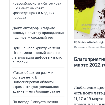
новосибирского «Котомира»
— о ценах на котят,
«разведенцах» и модных
породах
Дайте автограф! Угадайте
какому политику принадлежит
подпись — сложный тест
Красным отмечены дни
Источник: 
Виталий Кал
Путин вывел крипту из тени.
Что изменит новый закон о
легализации цифровых валют
Благоприятны
в России
марте 2022 г
«Таких объектов раз — и
больше нет». В
Новосибирской области
отремонтируют уникальное
Любителям цвето
здание — ему больше ста лет
есть всего четы
11, 17 и 19 мар
По погоде 8 августа можно
время, и вас жд