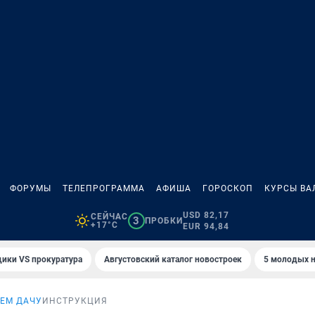
ФОРУМЫ
ТЕЛЕПРОГРАММА
АФИША
ГОРОСКОП
КУРСЫ ВА
USD 82,17
СЕЙЧАС
3
ПРОБКИ
+17°C
EUR 94,84
ики VS прокуратура
Августовский каталог новостроек
5 молодых н
ЕМ ДАЧУ
ИНСТРУКЦИЯ