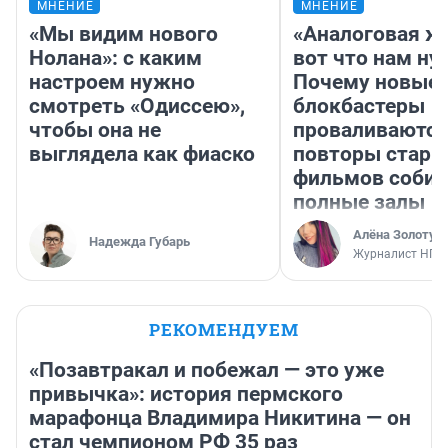
МНЕНИЕ
МНЕНИЕ
«Мы видим нового
«Аналоговая ж
Нолана»: с каким
вот что нам ну
настроем нужно
Почему новые
смотреть «Одиссею»,
блокбастеры
чтобы она не
проваливаются,
выглядела как фиаско
повторы стары
фильмов соби
полные залы
Алёна Золотух
Надежда Губарь
Журналист НГС
РЕКОМЕНДУЕМ
«Позавтракал и побежал — это уже
привычка»: история пермского
марафонца Владимира Никитина — он
стал чемпионом РФ 35 раз