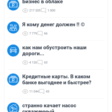
Бизнес в облаке
217 205
1 000
Я кому денег должен !! ©
7 779
66
как нам обустроить наши
дороги...
4 126
63
Кредитные карты. В каком
банке выгоднее и быстрее?
11 044
43
странно качает насос
скваженный