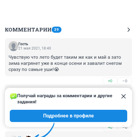
КОММЕНТАРИИ
39
Гость
21 мая 2021, 18:40
Чувствую что лето будет таким же как и май а зато 
зима нагрянет уже в конце осени и завалит снегом 
сразу по самые уши!😭
+0
–0
Гость
20 мая 2021, 19:57
Получай награды за комментарии и другие 
задания!
Тепло вернется когда женщины будут в юбках и 
платьях , а не в мужских штанищах . Поэтому тепла в 
Подробнее в профиле
ближайшие годы не ждите ...
+0
–0