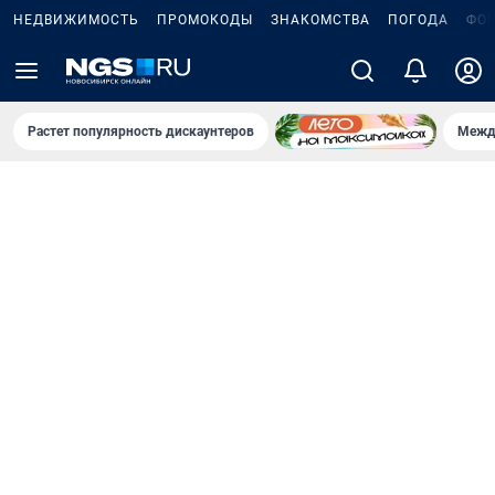
НЕДВИЖИМОСТЬ
ПРОМОКОДЫ
ЗНАКОМСТВА
ПОГОДА
ФО
Растет популярность дискаунтеров
Межд