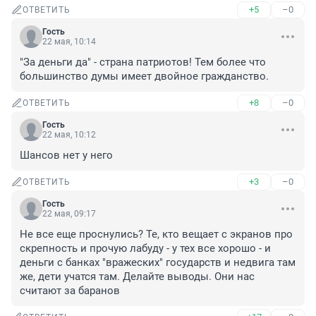
+5
–0
ОТВЕТИТЬ
Гость
22 мая, 10:14
"За деньги да" - страна патриотов! Тем более что 
большинство думы имеет двойное гражданство.
+8
–0
ОТВЕТИТЬ
Гость
22 мая, 10:12
Шансов нет у него
+3
–0
ОТВЕТИТЬ
Гость
22 мая, 09:17
Не все еще проснулись? Те, кто вещает с экранов про 
скрепность и прочую лабуду - у тех все хорошо - и 
деньги с банках "вражеских" государств и недвига там 
же, дети учатся там. Делайте выводы. Они нас 
считают за баранов