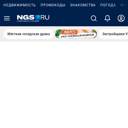
НЕДВИЖИМОСТЬ
ПРОМОКОДЫ
ЗНАКОМСТВА
ПОГОДА
ФО
Жёсткая соседская драка
Застройщики V