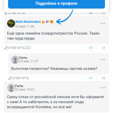
Подробнее в профиле
Есть с кого брать пример: депутат Роднина ИК.
+6
–0
ОТВЕТИТЬ
Жаба Васильевна
22 мая, 11:39
Ещё одна семейка псевдопатриотов России. Таких 
там пруд-пруди.
+7
–2
ОТВЕТИТЬ
1
Гость
22 мая, 11:57
Болотная патриотка? Квакаешь против хозяев?
+1
–0
ОТВЕТИТЬ
Гость
22 мая, 10:22
Сразу отказ от российской пенсии хотя бы оформите 
с ним! А то набегаются, а за пенсией сюда 
возвращаются! Копейки, но всё же!