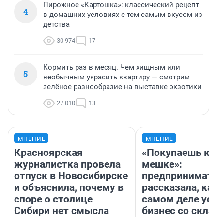
Пирожное «Картошка»: классический рецепт
4
в домашних условиях с тем самым вкусом из
детства
30 974
17
Кормить раз в месяц. Чем хищным или
5
необычным украсить квартиру — смотрим
зелёное разнообразие на выставке экзотики
27 010
13
МНЕНИЕ
МНЕНИЕ
Красноярская
«Покупаешь ко
журналистка провела
мешке»:
отпуск в Новосибирске
предпринимат
и объяснила, почему в
рассказала, как
споре о столице
самом деле ус
Сибири нет смысла
бизнес со скл