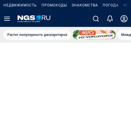
НЕДВИЖИМОСТЬ
ПРОМОКОДЫ
ЗНАКОМСТВА
ПОГОДА
ФО
Растет популярность дискаунтеров
Межд