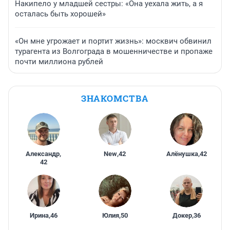
Накипело у младшей сестры: «Она уехала жить, а я
осталась быть хорошей»
«Он мне угрожает и портит жизнь»: москвич обвинил
турагента из Волгограда в мошенничестве и пропаже
почти миллиона рублей
ЗНАКОМСТВА
Александр
,
New
,
42
Алёнушка
,
42
42
Ирина
,
46
Юлия
,
50
Докер
,
36