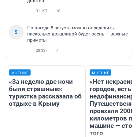
детства
31 197
18
По погоде 8 августа можно определить,
5
насколько дождливой будет осень — важные
приметы
28 337
7
МНЕНИЕ
МНЕНИЕ
«За неделю две ночи
«Нет некрасив
были страшные»:
городов, есть
туристка рассказала об
недофинансиро
отдыхе в Крыму
Путешественн
проехали 2000
километров по 
машине — стои
того