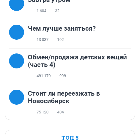
1 604
32
Чем лучше заняться?
13 037
102
Обмен/продажа детских вещей
(часть 4)
481 170
998
Стоит ли переезжать в
Новосибирск
75 120
404
ТОП 5