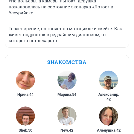
«Не вольеры, а камеры пыток»: девушка
пожаловалась на состояние экопарка «Лотос» в
Уссурийске
Теряет зрение, но гоняет на мотоцикле и скейте. Как
живет подросток с редчайшим диагнозом, от
которого нет лекарств
ЗНАКОМСТВА
Ирина
,
44
Марина
,
54
Александр
,
42
Sheb
,
50
New
,
42
Алёнушка
,
42