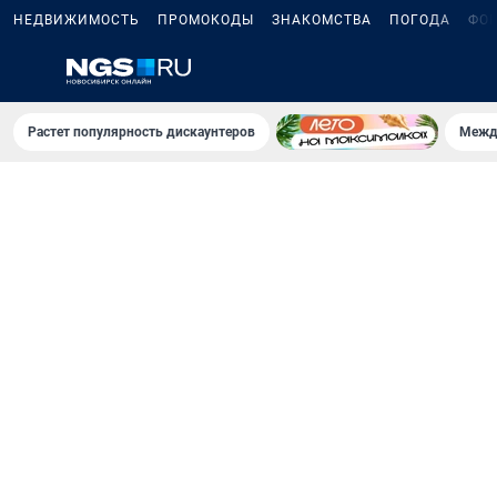
НЕДВИЖИМОСТЬ
ПРОМОКОДЫ
ЗНАКОМСТВА
ПОГОДА
ФО
Растет популярность дискаунтеров
Межд