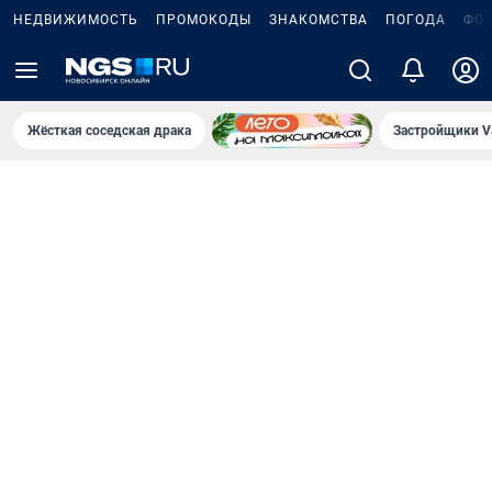
НЕДВИЖИМОСТЬ
ПРОМОКОДЫ
ЗНАКОМСТВА
ПОГОДА
ФО
Жёсткая соседская драка
Застройщики V