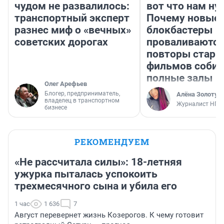
чудом не развалилось:
вот что нам ну
транспортный эксперт
Почему новые
разнес миф о «вечных»
блокбастеры
советских дорогах
проваливаются,
повторы стары
фильмов соби
полные залы
Олег Арефьев
Блогер, предприниматель,
Алёна Золотух
владелец в транспортном
Журналист НГС
бизнесе
РЕКОМЕНДУЕМ
«Не рассчитала силы»: 18-летняя
ужурка пыталась успокоить
трехмесячного сына и убила его
1 час
1 636
7
Август перевернет жизнь Козерогов. К чему готовит