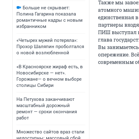
Также мы завое
Больше не скрывает:
атомного машин
Полина Гагарина показала
единственная в
романтичные кадры с новым
партнеры входя
избранником
ПИШ выступал н
глава государс
«Четырех мужей потеряла»:
Прохор Шаляпин проболтался
Вы занимаетесь 
о новой возлюбленной
опережение. Вс
современным об
«В Красноярске жираф есть, в
Новосибирске — нет».
Горожане— о вечном выборе
столицы Сибири
На Петухова заканчивают
масштабный дорожный
ремонт — сроки окончания
работ
Множество сайтов враз стали
недоступны: массовый сбой