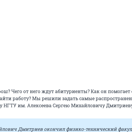
рош? Чего от него ждут абитуриенты? Как он помогает
айти работу? Мы решили задать самые распростране
у НГТУ им. Алексеева Сергею Михайловичу Дмитриеву
йлович Дмитриев окончил физико-технический факул