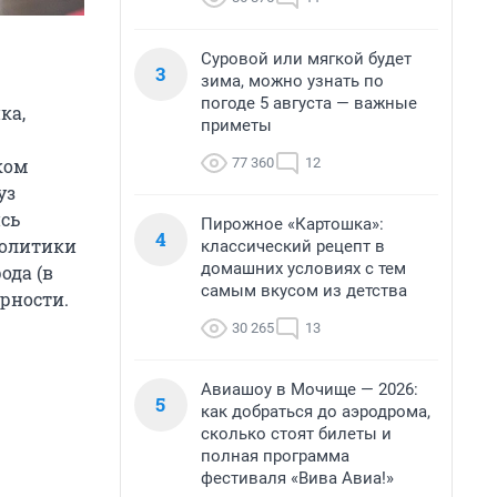
Суровой или мягкой будет
3
зима, можно узнать по
погоде 5 августа — важные
ка,
приметы
77 360
12
ком
уз
сь
Пирожное «Картошка»:
4
политики
классический рецепт в
домашних условиях с тем
ода (в
самым вкусом из детства
ярности.
30 265
13
Авиашоу в Мочище — 2026:
5
как добраться до аэродрома,
сколько стоят билеты и
полная программа
фестиваля «Вива Авиа!»