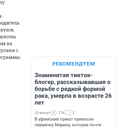
лу
я-
водитель
вузов,
 школы.
ем на
уровня с
ограммы.
РЕКОМЕНДУЕМ
Знаменитая тикток-
блогер, рассказывавшая о
борьбе с редкой формой
рака, умерла в возрасте 26
лет
25 минут
776
2
В уфимский приют привезли
пермячку Марину, которая почти