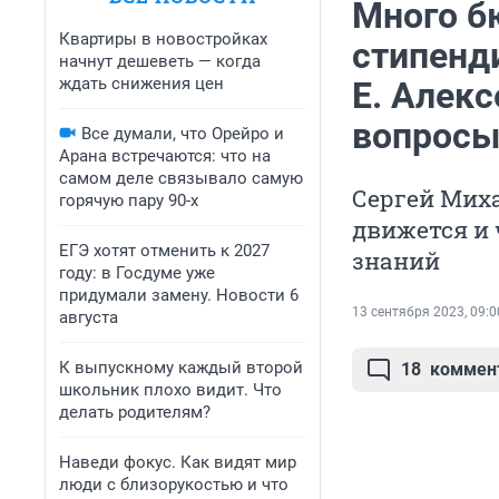
Много б
Квартиры в новостройках
стипенди
начнут дешеветь — когда
ждать снижения цен
Е. Алекс
вопросы
Все думали, что Орейро и
Арана встречаются: что на
самом деле связывало самую
Сергей Миха
горячую пару 90-х
движется и 
ЕГЭ хотят отменить к 2027
знаний
году: в Госдуме уже
придумали замену. Новости 6
13 сентября 2023, 09:0
августа
К выпускному каждый второй
18
коммен
школьник плохо видит. Что
делать родителям?
Наведи фокус. Как видят мир
люди с близорукостью и что