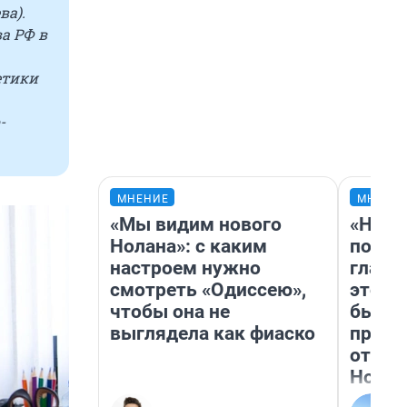
ва).
а РФ в
етики
-
МНЕНИЕ
МНЕНИ
«Мы видим нового
«Нико
Нолана»: с каким
побед
настроем нужно
главн
смотреть «Одиссею»,
этого
чтобы она не
бьет 
выглядела как фиаско
прока
отзыв
Нолан