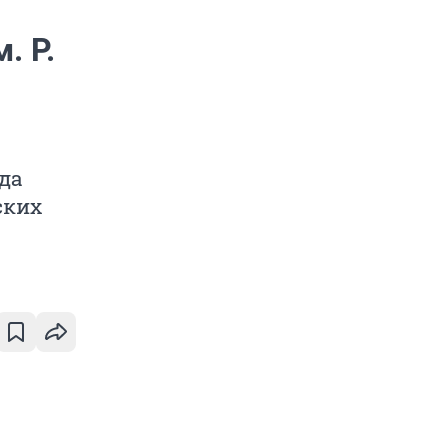
. Р.
да
ских