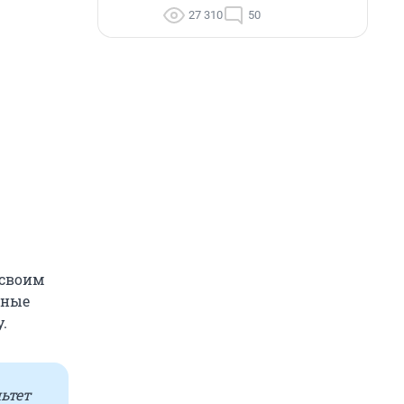
27 310
50
 своим
нные
.
ьтет