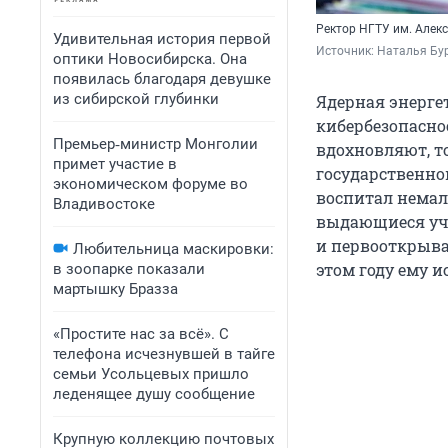
Ректор НГТУ им. Алек
Удивительная история первой
Источник: 
Наталья Бу
оптики Новосибирска. Она
появилась благодаря девушке
из сибирской глубинки
Ядерная энерге
кибербезопасно
Премьер‑министр Монголии
вдохновляют, т
примет участие в
государственном
экономическом форуме во
воспитал немал
Владивостоке
выдающиеся уче
и первооткрыва
Любительница маскировки:
этом году ему и
в зоопарке показали
мартышку Бразза
«Простите нас за всё». С
телефона исчезнувшей в тайге
семьи Усольцевых пришло
леденящее душу сообщение
Крупную коллекцию почтовых