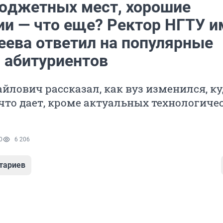
юджетных мест, хорошие
и — что еще? Ректор НГТУ им
еева ответил на популярные
 абитуриентов
йлович рассказал, как вуз изменился, ку
что дает, кроме актуальных технологиче
0
6 206
тариев