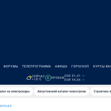
ФОРУМЫ
ТЕЛЕПРОГРАММА
АФИША
ГОРОСКОП
КУРСЫ ВА
USD 81,41
СЕЙЧАС
0
ПРОБКИ
+18°C
EUR 94,06
алог на электрокары
Августовский каталог новостроек
Строитель б
ГИОНАХ