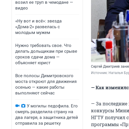
возил ее труп в чемодане —
видео
«Ну вот и всё»: звезда
«Дома-2» развелась с
молодым мужем
Нужно требовать свое. Что
делать дольщикам при срыве
сроков сдачи дома —
объясняет юрист
Сергей Дмитриев заним
Источник: 
Наталья Бу
Все полосы Димитровского
моста откроют для движения
— Как изменилс
осенью — какие работы
выполняют сейчас
— За последние
У могилы педофила. Его
конкурсы Минис
смерть разделила страну на
НГТУ получил ст
два лагеря, а защитника детей
отправила за решетку
программы «При