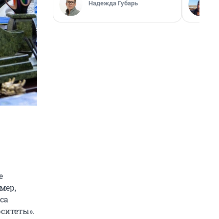
Надежда Губарь
е
мер,
са
ситеты».