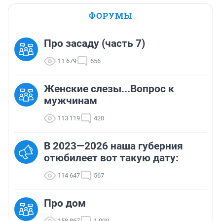
ФОРУМЫ
Про засаду (часть 7)
11 679
656
Женские слезы...Вопрос к
мужчинам
113 119
420
В 2023—2026 наша губерния
отюбилеет вот такую дату:
114 647
567
Про дом
158 867
1 000