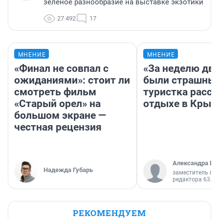
зелёное разнообразие на выставке экзотики
27 492
17
МНЕНИЕ
МНЕНИЕ
«Финал не совпал с
«За неделю две
ожиданиями»: стоит ли
были страшные
смотреть фильм
туристка расск
«Старый орел» на
отдыхе в Крым
большом экране —
честная рецензия
Александра Ис
Надежда Губарь
заместитель гл
редактора 63.RU
РЕКОМЕНДУЕМ