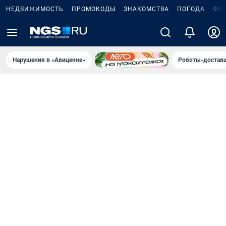
НЕДВИЖИМОСТЬ
ПРОМОКОДЫ
ЗНАКОМСТВА
ПОГОДА
ФО
Нарушения в «Авиценне»
Роботы-доставщ