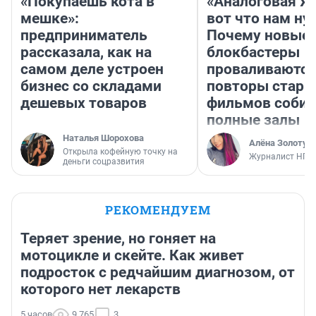
«Покупаешь кота в
«Аналоговая ж
мешке»:
вот что нам ну
предприниматель
Почему новые
рассказала, как на
блокбастеры
самом деле устроен
проваливаются,
бизнес со складами
повторы стары
дешевых товаров
фильмов соби
полные залы
Наталья Шорохова
Алёна Золотух
Открыла кофейную точку на
Журналист НГС
деньги соцразвития
РЕКОМЕНДУЕМ
Теряет зрение, но гоняет на
мотоцикле и скейте. Как живет
подросток с редчайшим диагнозом, от
которого нет лекарств
5 часов
9 765
3