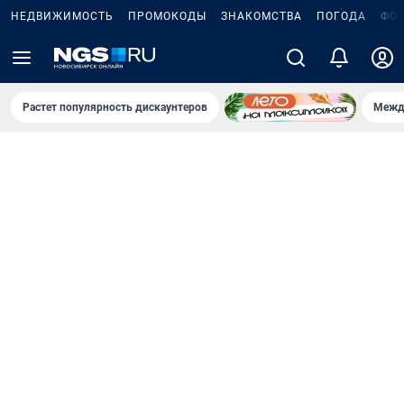
НЕДВИЖИМОСТЬ
ПРОМОКОДЫ
ЗНАКОМСТВА
ПОГОДА
ФО
Растет популярность дискаунтеров
Межд