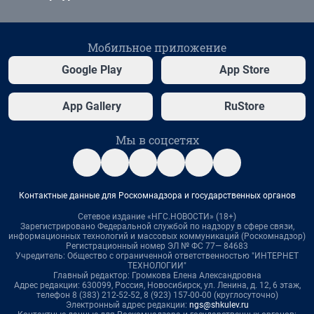
Мобильное приложение
Google Play
App Store
App Gallery
RuStore
Мы в соцсетях
Контактные данные для Роскомнадзора и государственных органов
Сетевое издание «НГС.НОВОСТИ» (18+)
Зарегистрировано Федеральной службой по надзору в сфере связи,
информационных технологий и массовых коммуникаций (Роскомнадзор)
Регистрационный номер ЭЛ № ФС 77— 84683
Учредитель: Общество с ограниченной ответственностью "ИНТЕРНЕТ
ТЕХНОЛОГИИ"
Главный редактор: Громкова Елена Александровна
Адрес редакции: 630099, Россия, Новосибирск, ул. Ленина, д. 12, 6 этаж,
телефон 8 (383) 212-52-52, 8 (923) 157-00-00 (круглосуточно)
Электронный адрес редакции:
ngs@shkulev.ru