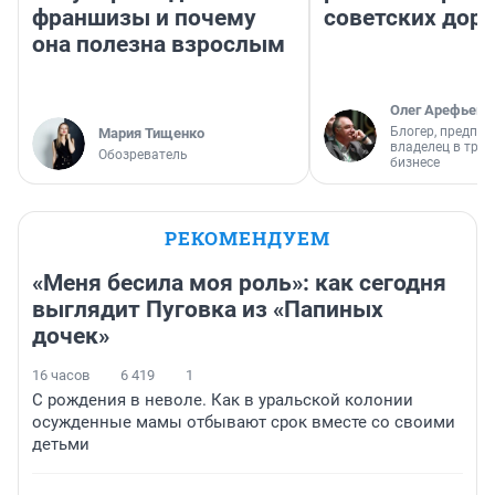
франшизы и почему
советских доро
она полезна взрослым
Олег Арефьев
Блогер, предпри
Мария Тищенко
владелец в тра
Обозреватель
бизнесе
РЕКОМЕНДУЕМ
«Меня бесила моя роль»: как сегодня
выглядит Пуговка из «Папиных
дочек»
16 часов
6 419
1
С рождения в неволе. Как в уральской колонии
осужденные мамы отбывают срок вместе со своими
детьми