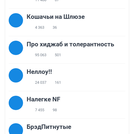
Кошачьи на Шлюзе
4 363
36
Про хиджаб и толерантность
95 063
501
Неллоу!!
24 037
161
Налегке NF
7 455
98
БрэдПитнутые