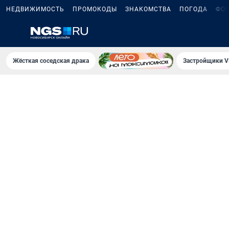
НЕДВИЖИМОСТЬ
ПРОМОКОДЫ
ЗНАКОМСТВА
ПОГОДА
ФО
Жёсткая соседская драка
Застройщики V