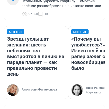
необычным украсить квартиру — смотрим
зелёное разнообразие на выставке экзотики
27 050
13
МНЕНИЕ
МНЕНИЕ
Звезды услышат
«Почему вы
желания: шесть
улыбаетесь?»
небесных тел
Известный кор
выстроятся в линию на
рэпер зажег с 
параде планет — как
новосибирцев: 
правильно провести
было
день
Нина Раневска
Анастасия Филимонова
Журналист