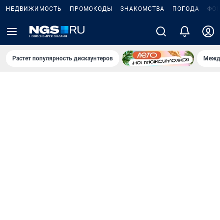
НЕДВИЖИМОСТЬ
ПРОМОКОДЫ
ЗНАКОМСТВА
ПОГОДА
ФО
Растет популярность дискаунтеров
Межд