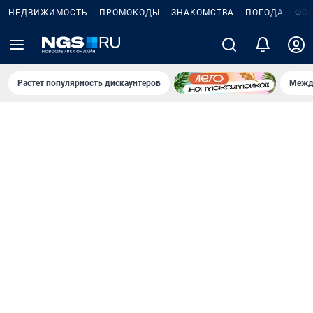
НЕДВИЖИМОСТЬ
ПРОМОКОДЫ
ЗНАКОМСТВА
ПОГОДА
ФО
Растет популярность дискаунтеров
Межд