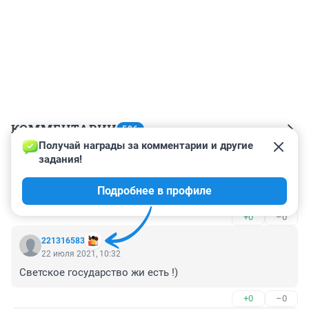
КОММЕНТАРИИ
586
Получай награды за комментарии и другие 
задания!
Гость
17 января 2025, 17:16
Подробнее в профиле
Ужас
+0
–0
221316583
22 июля 2021, 10:32
Светское государство жи есть !)
+0
–0