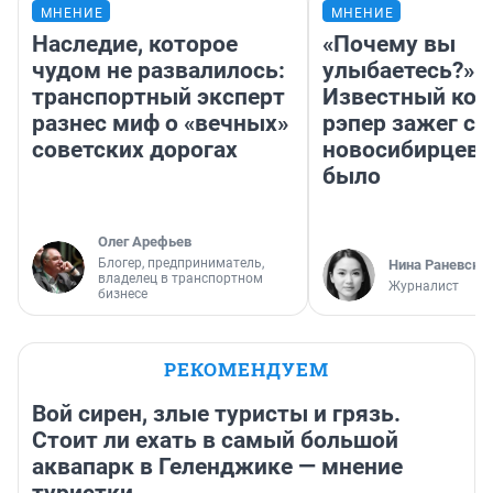
МНЕНИЕ
МНЕНИЕ
Наследие, которое
«Почему вы
чудом не развалилось:
улыбаетесь?»
транспортный эксперт
Известный кор
разнес миф о «вечных»
рэпер зажег с 
советских дорогах
новосибирцев: 
было
Олег Арефьев
Блогер, предприниматель,
Нина Раневска
владелец в транспортном
Журналист
бизнесе
РЕКОМЕНДУЕМ
Вой сирен, злые туристы и грязь.
Стоит ли ехать в самый большой
аквапарк в Геленджике — мнение