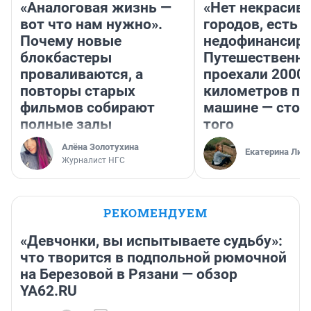
«Аналоговая жизнь —
«Нет некрасив
вот что нам нужно».
городов, есть
Почему новые
недофинансиро
блокбастеры
Путешественн
проваливаются, а
проехали 2000
повторы старых
километров по 
фильмов собирают
машине — стои
полные залы
того
Алёна Золотухина
Екатерина Лит
Журналист НГС
РЕКОМЕНДУЕМ
«Девчонки, вы испытываете судьбу»:
что творится в подпольной рюмочной
на Березовой в Рязани — обзор
YA62.RU