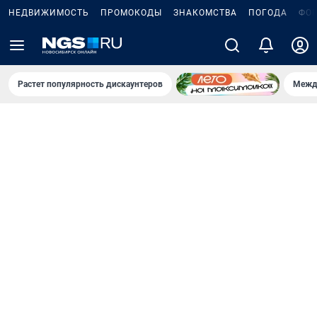
НЕДВИЖИМОСТЬ
ПРОМОКОДЫ
ЗНАКОМСТВА
ПОГОДА
ФО
Растет популярность дискаунтеров
Межд