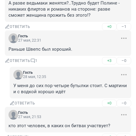
А разве ведьмаки женятся?..Трудно будет Полине - 
никаких флиртов и романов на стороне: разве 
сможет женщина прожить без этого!?
+0
–1
ОТВЕТИТЬ
Гость
27 мая, 22:31
Раньше Швепс был хороший.
+3
–0
ОТВЕТИТЬ
1
Гость
28 мая, 12:35
У меня до сих пор четыре бутылки стоит. С мартини 
и с водкой хорошо идёт
+0
–0
ОТВЕТИТЬ
Гость
27 мая, 21:53
кто этот человек, в каких он битвах участвует?