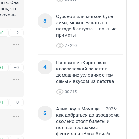
ть. Она 
сь, что 
 очень 
Суровой или мягкой будет
3
зима, можно узнать по
погоде 5 августа — важные
+0
–2
приметы
77 220
Пирожное «Картошка»:
4
+1
–0
классический рецепт в
домашних условиях с тем
самым вкусом из детства
30 215
+1
–0
Авиашоу в Мочище — 2026:
5
как добраться до аэродрома,
сколько стоят билеты и
полная программа
фестиваля «Вива Авиа!»