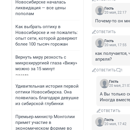
Новосибирске началась
ликвидация — все цены
Гость
20 мая, 22:17
пополам
Почему-то он мн
Как выбрать оптику в
Новосибирске и не пожалеть:
ОТВЕТИТЬ
опыт сети, которой доверяют
Гость
более 100 тысяч горожан
20 мая, 17:55
как получается, 
Вернуть миру резкость с
апреля?
микрохирургией глаза «Вижу»
можно за 15 минут
ОТВЕТИТЬ
1
Гость
Удивительная история первой
20 мая, 21:0
оптики Новосибирска. Она
А Вы только се
появилась благодаря девушке
Иногда вместе
из сибирской глубинки
ОТВЕТИТЬ
Премьер‑министр Монголии
Гость
примет участие в
20 мая, 17:42
экономическом форуме во