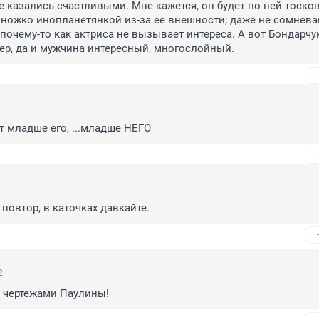
е казались счастливыми. Мне кажется, он будет по ней тоскова
ножко инопланетянкой из-за ее внешности; даже не сомневаю
 почему-то как актриса не вызывает интереса. А вот Бондарчук
тер, да и мужчина интересный, многослойный.
ет младше его, ...младше НЕГО
повтор, в каточках давкайте.
2
 чертежами Паулины!