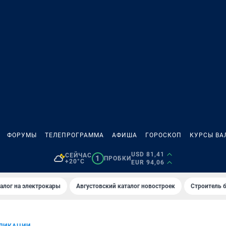
ФОРУМЫ
ТЕЛЕПРОГРАММА
АФИША
ГОРОСКОП
КУРСЫ ВА
USD 81,41
СЕЙЧАС
1
ПРОБКИ
+20°C
EUR 94,06
алог на электрокары
Августовский каталог новостроек
Строитель б