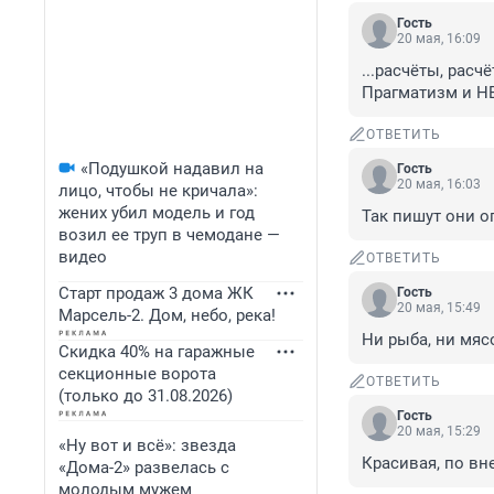
Гость
20 мая, 16:09
...расчёты, расчё
Прагматизм и 
ОТВЕТИТЬ
«Подушкой надавил на
Гость
20 мая, 16:03
лицо, чтобы не кричала»:
жених убил модель и год
Так пишут они о
возил ее труп в чемодане —
видео
ОТВЕТИТЬ
Старт продаж 3 дома ЖК
Гость
20 мая, 15:49
Марсель-2. Дом, небо, река!
Ни рыба, ни мяс
Скидка 40% на гаражные
секционные ворота
ОТВЕТИТЬ
(только до 31.08.2026)
Гость
20 мая, 15:29
«Ну вот и всё»: звезда
Красивая, по вн
«Дома-2» развелась с
молодым мужем