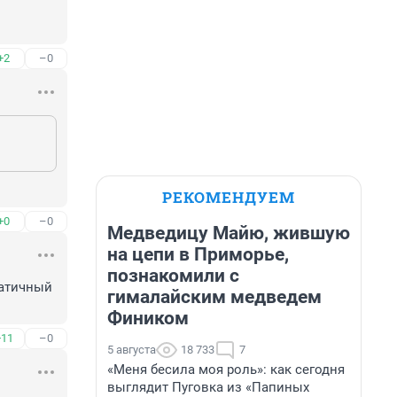
+2
–0
РЕКОМЕНДУЕМ
+0
–0
Медведицу Майю, жившую
на цепи в Приморье,
познакомили с
атичный 
гималайским медведем
Фиником
+11
–0
5 августа
18 733
7
«Меня бесила моя роль»: как сегодня
выглядит Пуговка из «Папиных