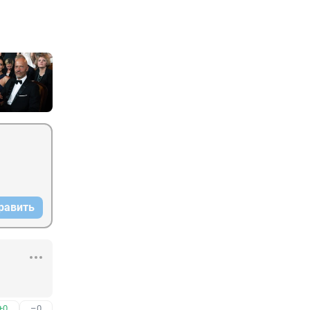
равить
+0
–0