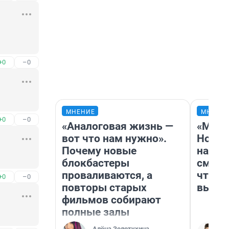
+0
–0
МНЕНИЕ
МНЕНИ
+0
–0
«Аналоговая жизнь —
«Мы в
вот что нам нужно».
Нолан
Почему новые
настр
блокбастеры
смотр
проваливаются, а
чтобы
+0
–0
повторы старых
выгля
фильмов собирают
полные залы
Алёна Золотухина