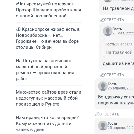
«Четырех мужей потеряла»:
На травяной д
Прохор Шаляпин проболтался
о новой возлюбленной
ОТВЕТИТЬ
«В Красноярске жираф есть, в
Гость
20 мая, 22:2
Новосибирске — нет».
Горожане— о вечном выборе
Гость
28 апреля,
столицы Сибири
На травяной 
На Петухова заканчивают
дышит из инг
масштабный дорожный
ремонт — сроки окончания
ОТВЕТИТЬ
работ
Гость
25 апреля, 23:
Множество сайтов враз стали
Бондарчуку хотел
недоступны: массовый сбой
пацанчик получи
произошел в Рунете
ОТВЕТИТЬ
Нам врали, что кофе вреден?
Кому можно пить до пяти
Гость
25 апреля, 22:
чашек в день