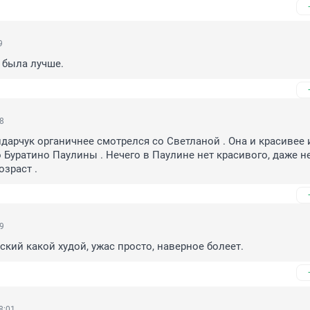
9
 была лучше.
48
дарчук органичнее смотрелся со Светланой . Она и красивее и
о Буратино Паулины . Нечего в Паулине нет красивого, даже не
озраст .
09
кий какой худой, ужас просто, наверное болеет.
8:01