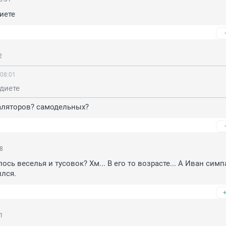
иете
2
 08:01
диете
аляторов? самодельных?
08
ось веселья и тусовок? Хм... В его то возрасте... А Иван симп
лся.
21