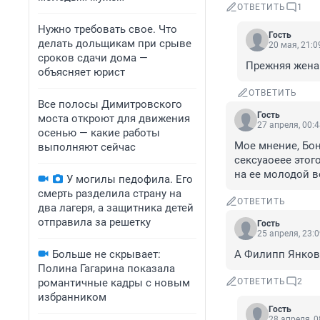
ОТВЕТИТЬ
1
Нужно требовать свое. Что
Гость
делать дольщикам при срыве
20 мая, 21:0
сроков сдачи дома —
Прежняя жена
объясняет юрист
ОТВЕТИТЬ
Все полосы Димитровского
Гость
моста откроют для движения
27 апреля, 00:
осенью — какие работы
Мое мнение, Бон
выполняют сейчас
сексуаоеее этог
на ее молодой в
У могилы педофила. Его
смерть разделила страну на
ОТВЕТИТЬ
два лагеря, а защитника детей
отправила за решетку
Гость
25 апреля, 23:
Больше не скрывает:
А Филипп Янковс
Полина Гагарина показала
романтичные кадры с новым
ОТВЕТИТЬ
2
избранником
Гость
28 апреля, 0