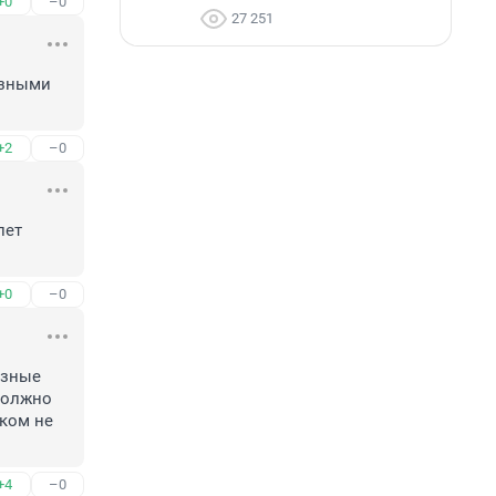
+0
–0
27 251
зными 
+2
–0
ет 
+0
–0
азные 
должно 
ком не 
+4
–0