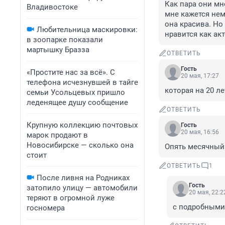
Как пара они мн
Владивостоке
мне кажется нем
она красива. Но
Любительница маскировки:
нравится как ак
в зоопарке показали
мартышку Бразза
ОТВЕТИТЬ
Гость
«Простите нас за всё». С
20 мая, 17:27
телефона исчезнувшей в тайге
которая на 20 л
семьи Усольцевых пришло
леденящее душу сообщение
ОТВЕТИТЬ
Крупную коллекцию почтовых
Гость
20 мая, 16:56
марок продают в
Новосибирске — сколько она
Опять месячный 
стоит
ОТВЕТИТЬ
1
После ливня на Родниках
Гость
затопило улицу — автомобили
20 мая, 22:2
теряют в огромной луже
с подробными
госномера