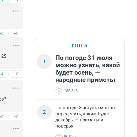
+0
–0
ТОП 5
25 
По погоде 31 июля
1
можно узнать, какой
будет осень, —
+4
–0
народные приметы
158 348
з? 
По погоде 3 августа можно
2
определить, каким будет
+0
–0
декабрь, — приметы и
поверья
86 836