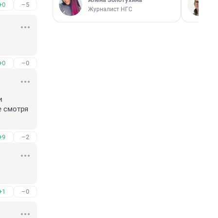
+0
–5
Журналист НГС
+0
–0
 
 смотря 
+9
–2
+1
–0