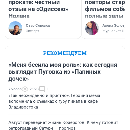
прокате: честный
повторы стары
отзыв на «Одиссею»
фильмов соби
Нолана
полные залы
Стас Соколов
Алёна Золотух
Эксперт
Журналист НГС
РЕКОМЕНДУЕМ
«Меня бесила моя роль»: как сегодня
выглядит Пуговка из «Папиных
дочек»
7 часов
2 923
1
«Так неожиданно и приятно». Героиня мема
вспомнила о съемках с гуру пикапа в кафе
Владивостока
Август перевернет жизнь Козерогов. К чему готовит
ретроградный Сатурн — прогноз