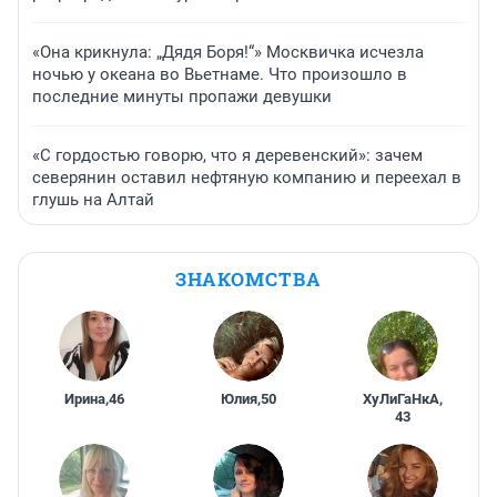
«Она крикнула: „Дядя Боря!“» Москвичка исчезла
ночью у океана во Вьетнаме. Что произошло в
последние минуты пропажи девушки
«С гордостью говорю, что я деревенский»: зачем
северянин оставил нефтяную компанию и переехал в
глушь на Алтай
ЗНАКОМСТВА
Ирина
,
46
Юлия
,
50
ХуЛиГаНкА
,
43