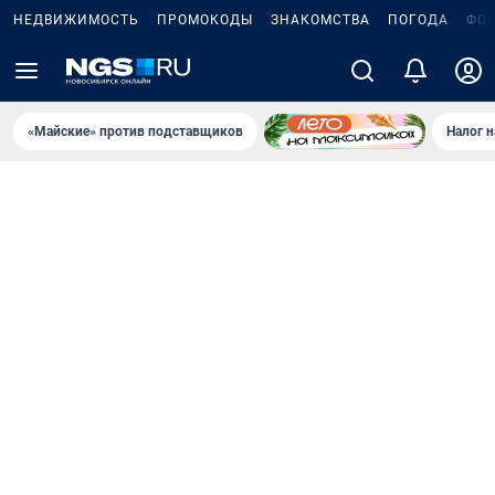
НЕДВИЖИМОСТЬ
ПРОМОКОДЫ
ЗНАКОМСТВА
ПОГОДА
ФО
«Майские» против подставщиков
Налог 