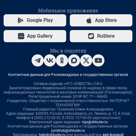
Мобильное приложение
Google Play
App Store
App Gallery
RuStore
Мы в соцсетях
Контактные данные для Роскомнадзора и государственных органов
Сетевое издание «НГС.НОВОСТИ» (18+)
Зарегистрировано Федеральной службой по надзору в сфере связи,
информационных технологий и массовых коммуникаций (Роскомнадзор)
Регистрационный номер ЭЛ № ФС 77— 84683
Учредитель: Общество с ограниченной ответственностью "ИНТЕРНЕТ
ТЕХНОЛОГИИ"
Главный редактор: Громкова Елена Александровна
Адрес редакции: 630099, Россия, Новосибирск, ул. Ленина, д. 12, 6 этаж,
телефон 8 (383) 212-52-52, 8 (923) 157-00-00 (круглосуточно)
Электронный адрес редакции:
ngs@shkulev.ru
Контактные данные для Роскомнадзора и государственных органов:
juristnsk@shkulev.ru
Техподдержка:
help@shkulev.ru
или воспользуйтесь
веб-формой