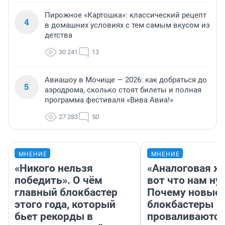
Пирожное «Картошка»: классический рецепт
4
в домашних условиях с тем самым вкусом из
детства
30 241
13
Авиашоу в Мочище — 2026: как добраться до
5
аэродрома, сколько стоят билеты и полная
программа фестиваля «Вива Авиа!»
27 283
50
МНЕНИЕ
МНЕНИЕ
«Никого нельзя
«Аналоговая ж
победить». О чём
вот что нам ну
главный блокбастер
Почему новые
этого года, который
блокбастеры
бьет рекорды в
проваливаются,