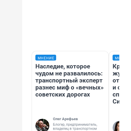
МНЕНИЕ
МНЕНИ
Наследие, которое
Красн
чудом не развалилось:
журна
транспортный эксперт
отпус
разнес миф о «вечных»
и объ
советских дорогах
споре
Сибир
Олег Арефьев
Блогер, предприниматель,
владелец в транспортном