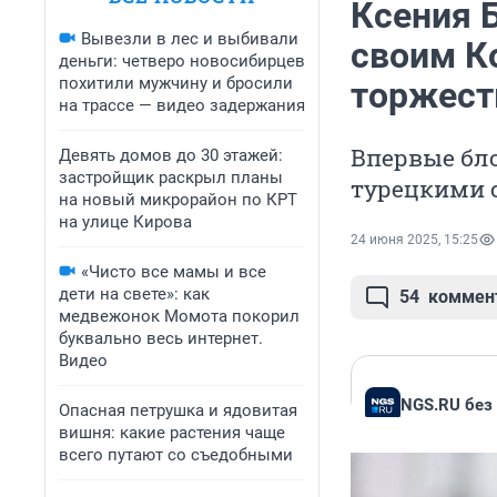
Ксения 
Вывезли в лес и выбивали
своим К
деньги: четверо новосибирцев
похитили мужчину и бросили
торжест
на трассе — видео задержания
Впервые бл
Девять домов до 30 этажей:
застройщик раскрыл планы
турецкими 
на новый микрорайон по КРТ
на улице Кирова
24 июня 2025, 15:25
«Чисто все мамы и все
дети на свете»: как
54
коммен
медвежонок Момота покорил
буквально весь интернет.
Видео
NGS.RU без
Опасная петрушка и ядовитая
вишня: какие растения чаще
всего путают со съедобными