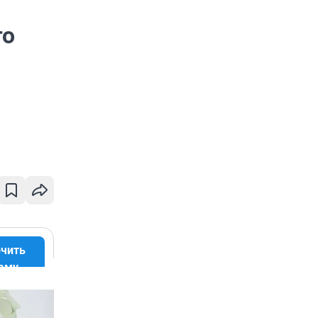
го
чить
аму