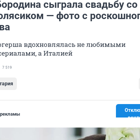
Бородина сыграла свадьбу со
олясиком — фото с роскошно
ва
огерша вдохновлялась не любимыми
сериалами, а Италией
7 519
тария
Отклю
 рекламы
рекл