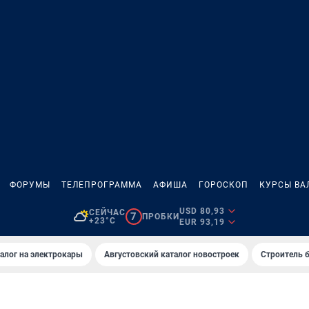
ФОРУМЫ
ТЕЛЕПРОГРАММА
АФИША
ГОРОСКОП
КУРСЫ ВА
USD 80,93
СЕЙЧАС
7
ПРОБКИ
+23°C
EUR 93,19
алог на электрокары
Августовский каталог новостроек
Строитель б