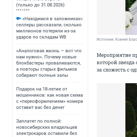
(только до 31.08.2026)
«Находимся в заложниках»:
селлеры рассказали, сколько
миллионов потеряли из-за
ударов по складам WB
Источник: 
Ксения Боро
«Аналоговая жизнь — вот что
Мероприятие пр
нам нужно». Почему новые
которой звезда
блокбастеры проваливаются,
а повторы старых фильмов
за схожесть с о
собирают полные залы
Подарок на 18-летие от
мошенников: как новая схема
с «переоформлением» номера
оставит вас без денег
Заплатят по полной:
новосибирских владельцев
электрокаров оставили без