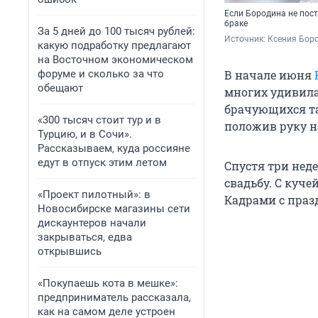
Если Бородина не пост
браке
За 5 дней до 100 тысяч рублей:
Источник: 
Ксения Боро
какую подработку предлагают
на Восточном экономическом
форуме и сколько за что
В начале июня
обещают
многих удивила
брачующихся та
«300 тысяч стоит тур и в
положив руку на
Турцию, и в Сочи».
Рассказываем, куда россияне
едут в отпуск этим летом
Спустя три неде
свадьбу. С куч
«Проект пилотный»: в
Кадрами с празд
Новосибирске магазины сети
дискаунтеров начали
закрываться, едва
открывшись
«Покупаешь кота в мешке»:
предприниматель рассказала,
как на самом деле устроен