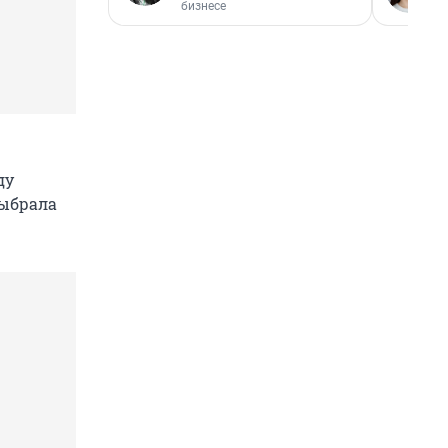
бизнесе
ду
выбрала