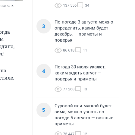
137 556
34
лясика в
По погоде 3 августа можно
3
определить, каким будет
тогда
декабрь, — приметы и
мы
поверья
одина,
86 618
11
ь!
Погода 30 июля укажет,
яла
4
каким ждать август —
стиле.
поверья и приметы
77 268
13
Суровой или мягкой будет
5
зима, можно узнать по
погоде 5 августа — важные
приметы
75 447
12