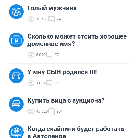
Голый мужчина
10 681
74
Сколько может стоить хорошее
доменное имя?
5 019
27
У мну СЫН родился !!!!
1 882
39
Купить вица с аукциона?
45 520
301
Когда скайлинк будет работать
в Автоленде