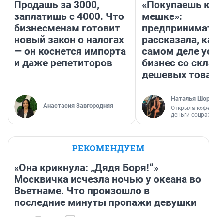
Продашь за 3000,
«Покупаешь ко
заплатишь с 4000. Что
мешке»:
бизнесменам готовит
предпринимат
новый закон о налогах
рассказала, как
— он коснется импорта
самом деле ус
и даже репетиторов
бизнес со скл
дешевых това
Наталья Шорох
Анастасия Завгородняя
Открыла кофейн
деньги соцразв
РЕКОМЕНДУЕМ
«Она крикнула: „Дядя Боря!“»
Москвичка исчезла ночью у океана во
Вьетнаме. Что произошло в
последние минуты пропажи девушки