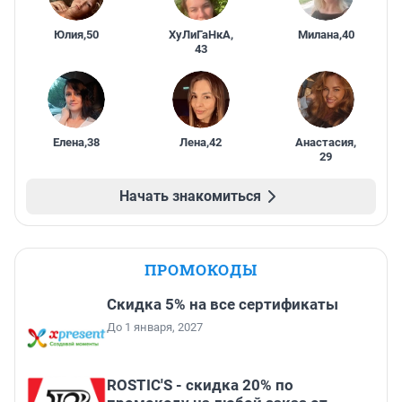
Юлия
,
50
ХуЛиГаНкА
,
Милана
,
40
43
Елена
,
38
Лена
,
42
Анастасия
,
29
Начать знакомиться
ПРОМОКОДЫ
Скидка 5% на все сертификаты
До 1 января, 2027
ROSTIC'S - скидка 20% по