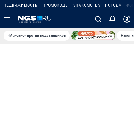
НЕДВИЖИМОСТЬ
ПРОМОКОДЫ
ЗНАКОМСТВА
ПОГОДА
ФО
«Майские» против подставщиков
Налог 