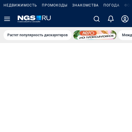
НЕДВИЖИМОСТЬ
ПРОМОКОДЫ
ЗНАКОМСТВА
ПОГОДА
ФО
Растет популярность дискаунтеров
Межд