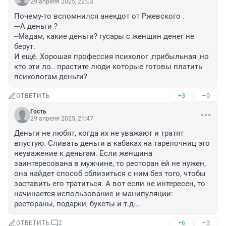
29 апреля 2025, 22:03
Почему-то вспомнился анекдот от Ржевского . 

---А деньги ? 

--Мадам, какие деньги? гусары с женщин денег не 
берут. 

И ещё. Хорошая профессия психолог ,прибыльная ,но 
кто эти ло.. прастите люди которые готовы платить 
психологам деньги?
+3
–0
ОТВЕТИТЬ
Гость
29 апреля 2025, 21:47
Деньги не любят, когда их не уважают и тратят 
впустую. Сливать деньги в кабаках на тарелочниц это 
неуважение к деньгам. Если женщина 
заинтересована в мужчине, то ресторан ей не нужен, 
она найдет способ сблизиться с ним без того, чтобы 
заставить его тратиться. А вот если не интересен, то 
начинается использование и манипуляции: 
рестораны, подарки, букеты и т.д...
+6
–3
ОТВЕТИТЬ
2