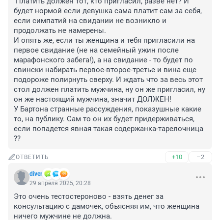
 Платить должен тот, кто пригласил, разве нет? И 
будет нормой если девушка сама платит сам за себя, 
если симпатий на свидании не возникло и 
продолжать не намерены.

И опять же, если ты женщина и тебя пригласили на 
первое свидание (не на семейный ужин после 
марафонского забега!), а на свидание - то будет по 
свински набирать первое-второе-третье и вина еще 
подороже полирнуть сверху. И ждать что за весь этот 
стол должен платить мужчина, ну он же пригласил, ну 
он же настоящий мужчина, значит ДОЛЖЕН! 

У Бартона странные рассуждения, показушные какие 
то, на публику. Сам то он их будет придерживаться, 
если попадется явная такая содержанка-тарелочница 
??
+10
–2
ОТВЕТИТЬ
diver
29 апреля 2025, 20:28
Это очень тестостероново - взять денег за 
консультацию с дамочек, объясняя им, что женщина 
ничего мужчине не должна.