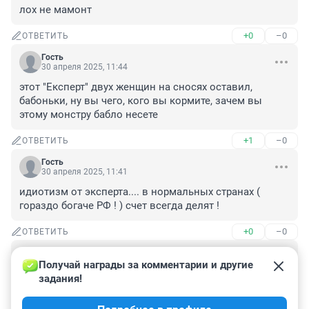
лох не мамонт
+0
–0
ОТВЕТИТЬ
Гость
30 апреля 2025, 11:44
этот "Експерт" двух женщин на сносях оставил, 
бабоньки, ну вы чего, кого вы кормите, зачем вы 
этому монстру бабло несете
+1
–0
ОТВЕТИТЬ
Гость
30 апреля 2025, 11:41
идиотизм от эксперта.... в нормальных странах ( 
гораздо богаче РФ ! ) счет всегда делят !
+0
–0
ОТВЕТИТЬ
Гость
30 апреля 2025, 10:24
Получай награды за комментарии и другие 
задания!
очень тестостероново, какой бредовый новояз, 
повышение личностного роста в моменте из этой 