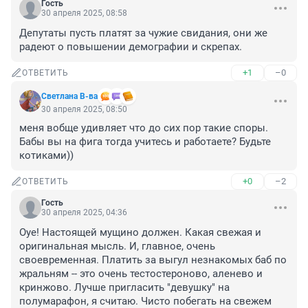
Гость
30 апреля 2025, 08:58
Депутаты пусть платят за чужие свидания, они же 
радеют о повышении демографии и скрепах.
+1
–0
ОТВЕТИТЬ
Светлана В-ва
30 апреля 2025, 08:50
меня вобще удивляет что до сих пор такие споры. 
Бабы вы на фига тогда учитесь и работаете? Будьте 
котиками))
+0
–2
ОТВЕТИТЬ
Гость
30 апреля 2025, 04:36
Оуе! Настоящей мущино должен. Какая свежая и 
оригинальная мысль. И, главное, очень 
своевременная. Платить за выгул незнакомых баб по 
жральням -- это очень тестостероново, аленево и 
кринжово. Лучше пригласить "девушку" на 
полумарафон, я считаю. Чисто побегать на свежем 