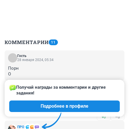
КОММЕНТАРИИ
11
Гость
28 января 2024, 05:34
Порн

О
+0
–0
Получай награды за комментарии и другие 
задания!
Гость
27 января 2024, 20:33
Подробнее в профиле
дичь
+0
–0
ПРО