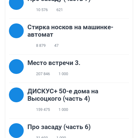
10 576
621
Стирка носков на машинке-
автомат
8 879
47
Место встречи 3.
207 846
1 000
ДИСКУС+ 50-е дома на
Высоцкого (часть 4)
159 475
1 000
Про засаду (часть 6)
31 693
1 000