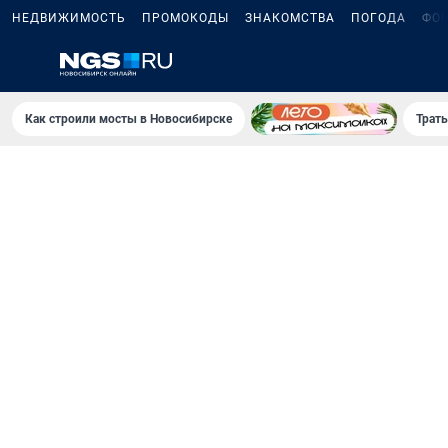
НЕДВИЖИМОСТЬ
ПРОМОКОДЫ
ЗНАКОМСТВА
ПОГОДА
ФО
Как строили мосты в Новосибирске
Траты