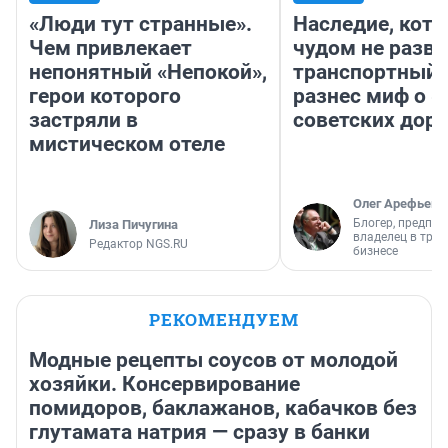
«Люди тут странные».
Наследие, кото
Чем привлекает
чудом не разва
непонятный «Непокой»,
транспортный 
герои которого
разнес миф о 
застряли в
советских доро
мистическом отеле
Олег Арефьев
Блогер, предпри
Лиза Пичугина
владелец в тра
Редактор NGS.RU
бизнесе
РЕКОМЕНДУЕМ
Модные рецепты соусов от молодой
хозяйки. Консервирование
помидоров, баклажанов, кабачков без
глутамата натрия — сразу в банки