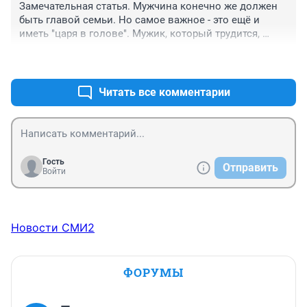
меня выводишь эти слова говорить,я когда захочу 
Замечательная статья. Мужчина конечно же должен 
скажу.
быть главой семьи. Но самое важное - это ещё и 
иметь "царя в голове". Мужик, который трудится, 
любит и старается для своей семьи, достоин многого. 
+0
–0
К сожалению далеко не все жены это оценивают ...
Читать все комментарии
Гость
Отправить
Войти
Новости СМИ2
ФОРУМЫ