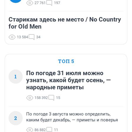
27 761
197
Старикам здесь не место / No Country
for Old Men
13 584
34
ТОП 5
По погоде 31 июля можно
1
узнать, какой будет осень, —
народные приметы
158 392
15
По погоде 3 августа можно определить,
2
каким будет декабрь, — приметы и поверья
86 882
11