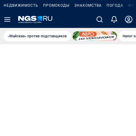
НЕДВИЖИМОСТЬ
ПРОМОКОДЫ
ЗНАКОМСТВА
ПОГОДА
ФО
«Майские» против подставщиков
Налог 