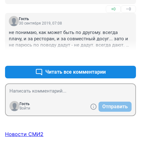
мужчинам, которые ценят, что счёт по полам. 
+0
–0
Девушки не из общей массы, уважаю вас и спасибо 
вам, что вы такие есть. Ради вас и стоит 
Гость
действительно что-то делать, и вас любить! А другим 
30 сентября 2019, 07:08
стоит задуматься за что их вообще ценить и уважать 
не понимаю, как может быть по другому. всегда 
с таким высокомерным отношением

плачу, и за ресторан, и за совместный досуг... зато и 
Всем добра
не парюсь по поводу дадут - не дадут. всегда дают. 
особенно сибирячки, хотя и понаехавшие из других 
+0
–0
городов и весей, тоже не отстают...
Читать все комментарии
Гость
Отправить
Войти
Новости СМИ2