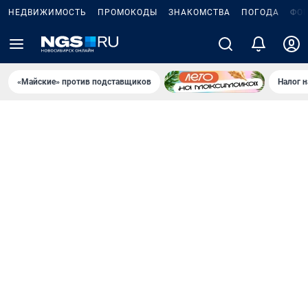
НЕДВИЖИМОСТЬ
ПРОМОКОДЫ
ЗНАКОМСТВА
ПОГОДА
ФО
«Майские» против подставщиков
Налог 