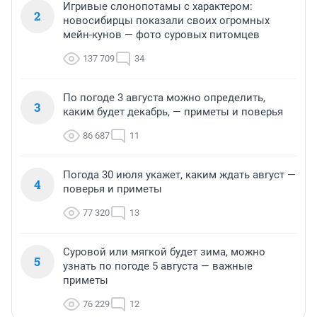
Игривые слонопотамы с характером:
2
новосибирцы показали своих огромных
мейн-кунов — фото суровых питомцев
137 709
34
По погоде 3 августа можно определить,
3
каким будет декабрь, — приметы и поверья
86 687
11
Погода 30 июля укажет, каким ждать август —
4
поверья и приметы
77 320
13
Суровой или мягкой будет зима, можно
5
узнать по погоде 5 августа — важные
приметы
76 229
12