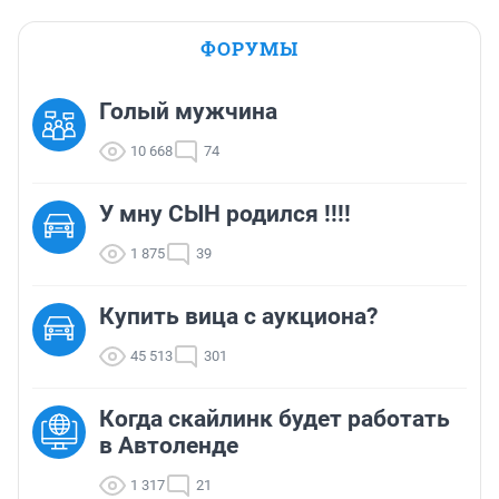
ФОРУМЫ
Голый мужчина
10 668
74
У мну СЫН родился !!!!
1 875
39
Купить вица с аукциона?
45 513
301
Когда скайлинк будет работать
в Автоленде
1 317
21