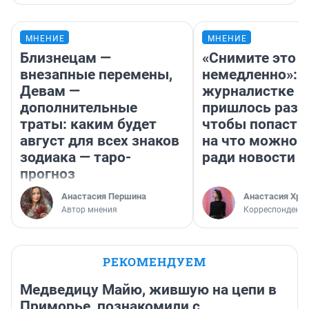
МНЕНИЕ
МНЕНИЕ
Близнецам —
«Снимите это
внезапные перемены,
немедленно»:
Девам —
журналистке Н
дополнительные
пришлось разд
траты: каким будет
чтобы попасть 
август для всех знаков
на что можно 
зодиака — таро-
ради новости
прогноз
Анастасия Першина
Анастасия Хри
Автор мнения
Корреспондент
РЕКОМЕНДУЕМ
Медведицу Майю, жившую на цепи в
Приморье, познакомили с