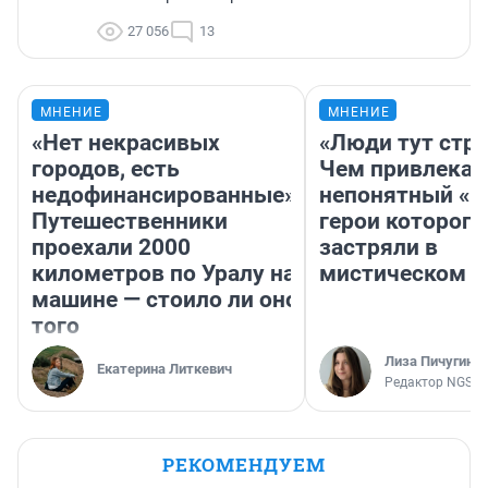
27 056
13
МНЕНИЕ
МНЕНИЕ
«Нет некрасивых
«Люди тут стр
городов, есть
Чем привлекае
недофинансированные».
непонятный «Н
Путешественники
герои которого
проехали 2000
застряли в
километров по Уралу на
мистическом о
машине — стоило ли оно
того
Лиза Пичугина
Екатерина Литкевич
Редактор NGS.R
РЕКОМЕНДУЕМ