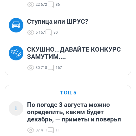
22 672
86
Ступица или ШРУС?
5 157
30
СКУШНО...ДАВАЙТЕ КОНКУРС
ЗАМУТИМ....
30 718
167
ТОП 5
По погоде 3 августа можно
1
определить, каким будет
декабрь, — приметы и поверья
87 411
11