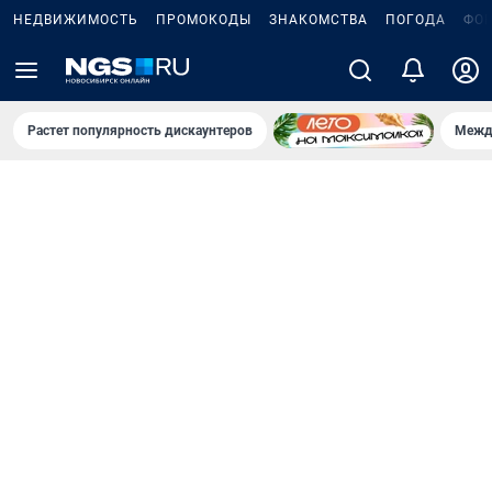
НЕДВИЖИМОСТЬ
ПРОМОКОДЫ
ЗНАКОМСТВА
ПОГОДА
ФО
Растет популярность дискаунтеров
Межд