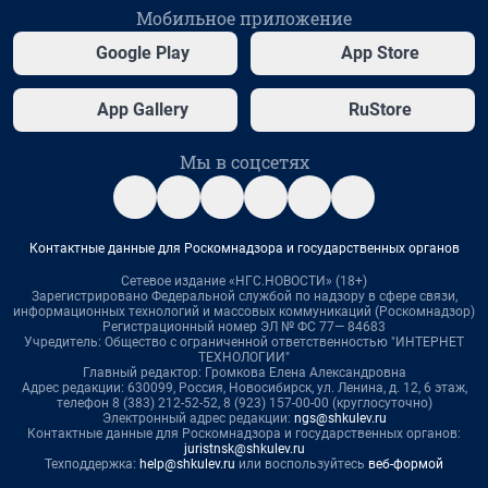
Мобильное приложение
Google Play
App Store
App Gallery
RuStore
Мы в соцсетях
Контактные данные для Роскомнадзора и государственных органов
Сетевое издание «НГС.НОВОСТИ» (18+)
Зарегистрировано Федеральной службой по надзору в сфере связи,
информационных технологий и массовых коммуникаций (Роскомнадзор)
Регистрационный номер ЭЛ № ФС 77— 84683
Учредитель: Общество с ограниченной ответственностью "ИНТЕРНЕТ
ТЕХНОЛОГИИ"
Главный редактор: Громкова Елена Александровна
Адрес редакции: 630099, Россия, Новосибирск, ул. Ленина, д. 12, 6 этаж,
телефон 8 (383) 212-52-52, 8 (923) 157-00-00 (круглосуточно)
Электронный адрес редакции:
ngs@shkulev.ru
Контактные данные для Роскомнадзора и государственных органов:
juristnsk@shkulev.ru
Техподдержка:
help@shkulev.ru
или воспользуйтесь
веб-формой