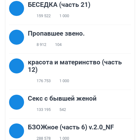
БЕСЕДКА (часть 21)
159 522
1 000
Пропавшее звено.
8 912
104
красота и материнство (часть
12)
176 753
1 000
Секс с бывшей женой
133 195
542
БЗОЖное (часть 6) v.2.0_NF
288 578
1 000