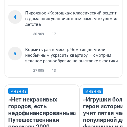
Пирожное «Картошка»: классический рецепт
4
в домашних условиях с тем самым вкусом из
детства
30 969
17
Кормить раз в месяц. Чем хищным или
5
необычным украсить квартиру — смотрим
зелёное разнообразие на выставке экзотики
27 005
13
МНЕНИЕ
МНЕНИЕ
«Нет некрасивых
«Игрушки боль
городов, есть
герои истории»
недофинансированные».
учит пятая час
Путешественники
популярной де
проехали 2000
франшизы и п