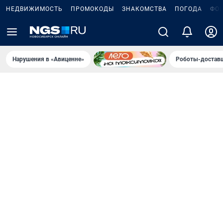
НЕДВИЖИМОСТЬ
ПРОМОКОДЫ
ЗНАКОМСТВА
ПОГОДА
ФО
Нарушения в «Авиценне»
Роботы-доставщ