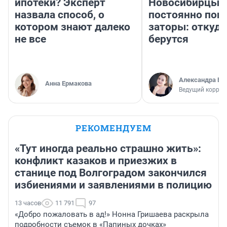
ипотеки? Эксперт
Новосибирцы
назвала способ, о
постоянно поп
котором знают далеко
заторы: откуда
не все
берутся
Александра Бр
Анна Ермакова
Ведущий коррес
РЕКОМЕНДУЕМ
«Тут иногда реально страшно жить»:
конфликт казаков и приезжих в
станице под Волгоградом закончился
избиениями и заявлениями в полицию
13 часов
11 791
97
«Добро пожаловать в ад!» Нонна Гришаева раскрыла
подробности съемок в «Папиных дочках»