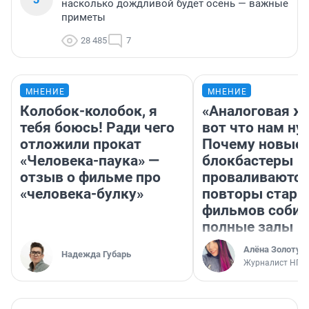
насколько дождливой будет осень — важные
приметы
28 485
7
МНЕНИЕ
МНЕНИЕ
Колобок-колобок, я
«Аналоговая ж
тебя боюсь! Ради чего
вот что нам ну
отложили прокат
Почему новые
«Человека-паука» —
блокбастеры
отзыв о фильме про
проваливаются,
«человека-булку»
повторы стары
фильмов соби
полные залы
Алёна Золотух
Надежда Губарь
Журналист НГС