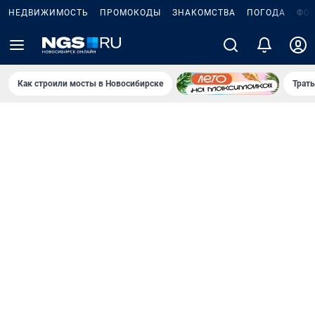
НЕДВИЖИМОСТЬ
ПРОМОКОДЫ
ЗНАКОМСТВА
ПОГОДА
ФО
Как строили мосты в Новосибирске
Траты