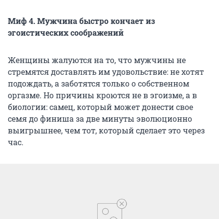
Миф 4. Мужчина быстро кончает из
эгоистических соображений
Женщины жалуются на то, что мужчины не
стремятся доставлять им удовольствие: не хотят
подождать, а заботятся только о собственном
оргазме. Но причины кроются не в эгоизме, а в
биологии: самец, который может донести свое
семя до финиша за две минуты эволюционно
выигрышнее, чем тот, который сделает это через
час.