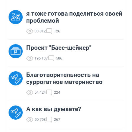
я тоже готова поделиться своей
проблемой
33 812
126
Проект "Басс-шейкер"
196 137
586
Благотворительность на
суррогатное материнство
54 424
224
А как вы думаете?
50 758
267