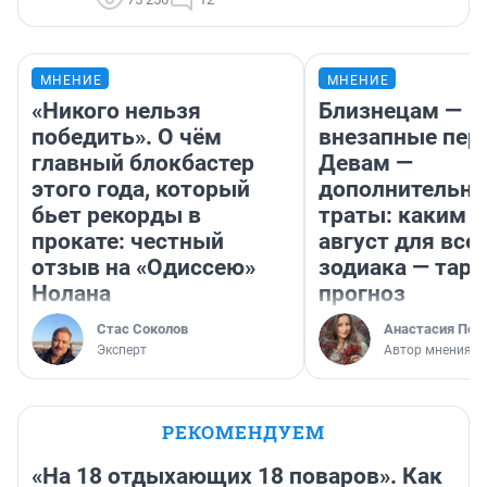
МНЕНИЕ
МНЕНИЕ
«Никого нельзя
Близнецам —
победить». О чём
внезапные пер
главный блокбастер
Девам —
этого года, который
дополнительн
бьет рекорды в
траты: каким б
прокате: честный
август для все
отзыв на «Одиссею»
зодиака — таро
Нолана
прогноз
Стас Соколов
Анастасия Пер
Эксперт
Автор мнения
РЕКОМЕНДУЕМ
«На 18 отдыхающих 18 поваров». Как