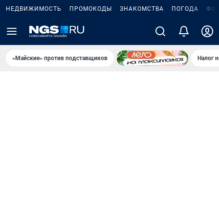
НЕДВИЖИМОСТЬ
ПРОМОКОДЫ
ЗНАКОМСТВА
ПОГОДА
ФО
«Майские» против подставщиков
Налог 