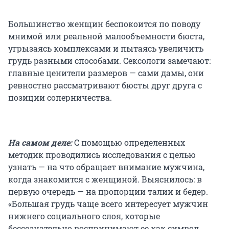
Большинство женщин беспокоится по поводу
мнимой или реальной малообъемности бюста,
угрызаясь комплексами и пытаясь увеличить
грудь разными способами. Сексологи замечают:
главные ценители размеров — сами дамы, они
ревностно рассматривают бюсты друг друга с
позиции соперничества.
На самом деле:
С помощью определенных
методик проводились исследования с целью
узнать — на что обращает внимание мужчина,
когда знакомится с женщиной. Выяснилось: в
первую очередь — на пропорции талии и бедер.
«Большая грудь чаще всего интересует мужчин
нижнего социального слоя, которые
бессознательно воспринимают ее как символ