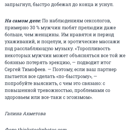
запрыгнул, быстро добежал до конца и уснул.
На самом деле:
По наблюдениям сексологов,
примерно 30 % мужчин любят прелюдии даже
больше, чем женщины. Им нравятся и период
ухаживаний, и поцелуи, и эротические массажи
под расслабляющую музыку. «Торопливость
некоторых мужчин может объясняться все той же
боязнью потерять эрекцию, — подводит итог
Сергей Тимофеев. — Поэтому, если ваш партнер
пытается все сделать «по-быстрому», —
попробуйте выяснить, с чем это связано: с
повышенной тревожностью, проблемами со
здоровьем или все-таки с эгоизмом».
Галина Ахметова
Фото thinkstockphotos.com