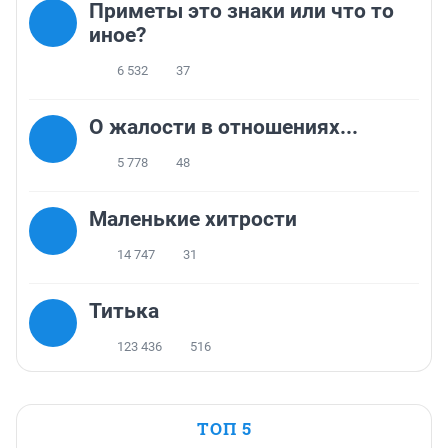
Приметы это знаки или что то
иное?
6 532
37
О жалости в отношениях...
5 778
48
Маленькие хитрости
14 747
31
Титька
123 436
516
ТОП 5