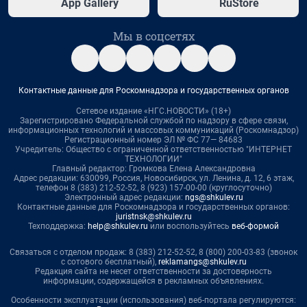
App Gallery
RuStore
Мы в соцсетях
Контактные данные для Роскомнадзора и государственных органов
Сетевое издание «НГС.НОВОСТИ» (18+)
Зарегистрировано Федеральной службой по надзору в сфере связи,
информационных технологий и массовых коммуникаций (Роскомнадзор)
Регистрационный номер ЭЛ № ФС 77— 84683
Учредитель: Общество с ограниченной ответственностью "ИНТЕРНЕТ
ТЕХНОЛОГИИ"
Главный редактор: Громкова Елена Александровна
Адрес редакции: 630099, Россия, Новосибирск, ул. Ленина, д. 12, 6 этаж,
телефон 8 (383) 212-52-52, 8 (923) 157-00-00 (круглосуточно)
Электронный адрес редакции:
ngs@shkulev.ru
Контактные данные для Роскомнадзора и государственных органов:
juristnsk@shkulev.ru
Техподдержка:
help@shkulev.ru
или воспользуйтесь
веб-формой
Связаться с отделом продаж: 8 (383) 212-52-52, 8 (800) 200-03-83 (звонок
с сотового бесплатный),
reklamangs@shkulev.ru
Редакция сайта не несет ответственности за достоверность
информации, содержащейся в рекламных объявлениях.
Особенности эксплуатации (использования) веб-портала регулируются: