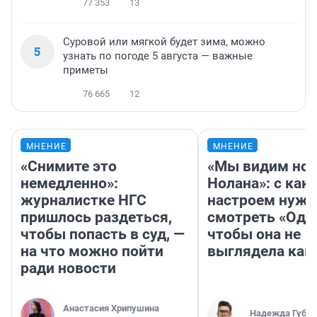
77 353
13
Суровой или мягкой будет зима, можно
5
узнать по погоде 5 августа — важные
приметы
76 665
12
МНЕНИЕ
МНЕНИЕ
«Снимите это
«Мы видим нов
немедленно»:
Нолана»: с как
журналистке НГС
настроем нужн
пришлось раздеться,
смотреть «Оди
чтобы попасть в суд, —
чтобы она не
на что можно пойти
выглядела как
ради новости
Анастасия Хрипушина
Надежда Губар