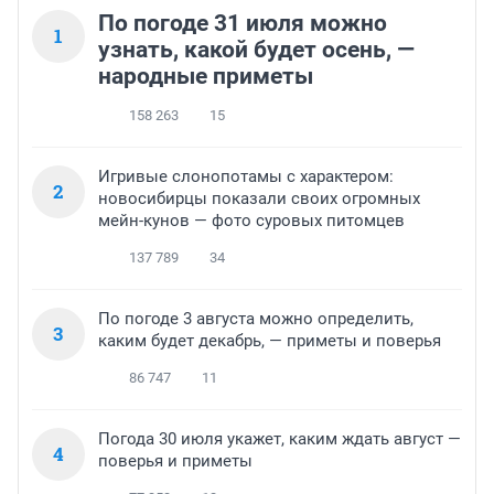
По погоде 31 июля можно
1
узнать, какой будет осень, —
народные приметы
158 263
15
Игривые слонопотамы с характером:
2
новосибирцы показали своих огромных
мейн-кунов — фото суровых питомцев
137 789
34
По погоде 3 августа можно определить,
3
каким будет декабрь, — приметы и поверья
86 747
11
Погода 30 июля укажет, каким ждать август —
4
поверья и приметы