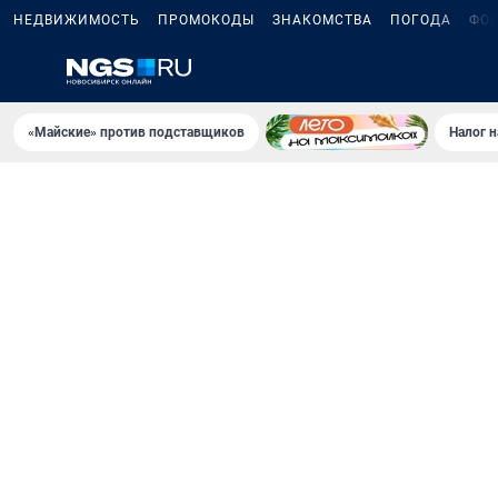
НЕДВИЖИМОСТЬ
ПРОМОКОДЫ
ЗНАКОМСТВА
ПОГОДА
ФО
«Майские» против подставщиков
Налог 