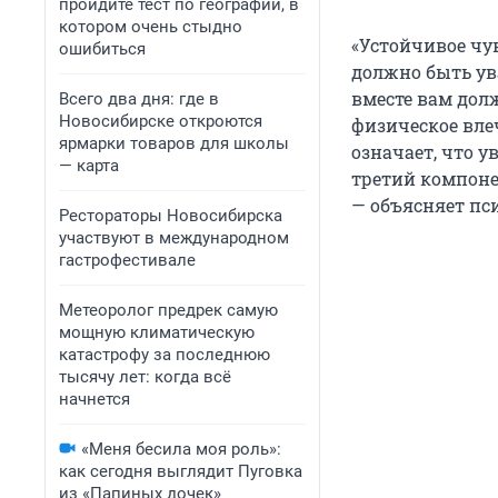
пройдите тест по географии, в
котором очень стыдно
«Устойчивое чу
ошибиться
должно быть ув
вместе вам дол
Всего два дня: где в
Новосибирске откроются
физическое вле
ярмарки товаров для школы
означает, что у
— карта
третий компоне
— объясняет пс
Рестораторы Новосибирска
участвуют в международном
гастрофестивале
Метеоролог предрек самую
мощную климатическую
катастрофу за последнюю
тысячу лет: когда всё
начнется
«Меня бесила моя роль»:
как сегодня выглядит Пуговка
из «Папиных дочек»