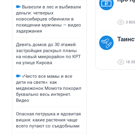
Вывезли в лес и выбивали
деньги: четверых
новосибирцев обвинили в
3 803
похищении мужчины — видео
задержания
Таинс
Девять домов до 30 этажей:
застройщик раскрыл планы
на новый микрорайон по КРТ
18 3
на улице Кирова
«Чисто все мамы и все
дети на свете»: как
медвежонок Момота покорил
буквально весь интернет.
Видео
Опасная петрушка и ядовитая
вишня: какие растения чаще
всего путают со съедобными