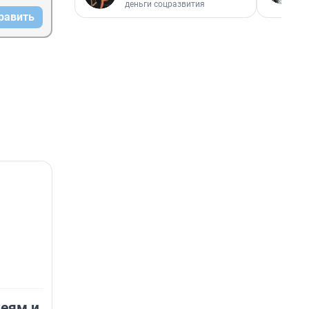
деньги соцразвития
равить
еям и