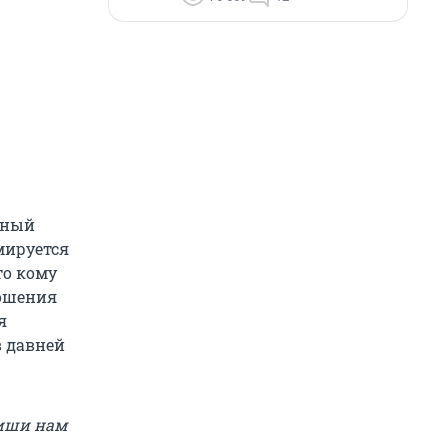
енный
мируется
то кому
ношения
я
в давней
пиши нам