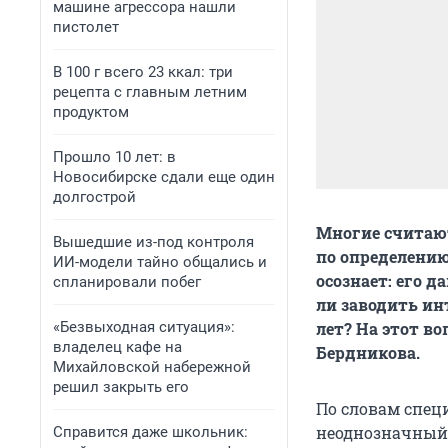
машине агрессора нашли
пистолет
В 100 г всего 23 ккал: три
рецепта с главным летним
продуктом
Прошло 10 лет: в
Новосибирске сдали еще один
долгострой
Многие считаю
Вышедшие из-под контроля
по определению
ИИ-модели тайно общались и
осознает: его д
спланировали побег
ли заводить ин
«Безвыходная ситуация»:
лет? На этот в
владелец кафе на
Бердникова.
Михайловской набережной
решил закрыть его
По словам специ
неоднозначный,
Справится даже школьник: