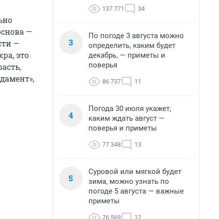
137 771
34
ьно
основа —
По погоде 3 августа можно
3
сти —
определить, каким будет
ра, это
декабрь, — приметы и
поверья
расть,
дамент»,
86 737
11
Погода 30 июля укажет,
4
каким ждать август —
поверья и приметы
77 348
13
Суровой или мягкой будет
5
зима, можно узнать по
погоде 5 августа — важные
приметы
76 569
12