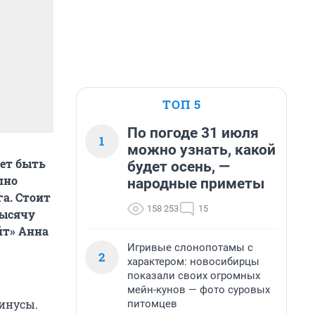
ТОП 5
По погоде 31 июля
1
можно узнать, какой
ет быть
будет осень, —
пно
народные приметы
га. Стоит
158 253
15
тысячу
йт» Анна
Игривые слонопотамы с
2
характером: новосибирцы
показали своих огромных
мейн-кунов — фото суровых
минусы.
питомцев