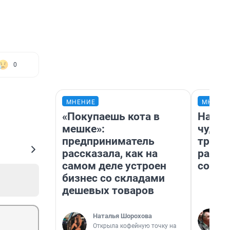
0
МНЕНИЕ
МНЕНИ
«Покупаешь кота в
Насле
мешке»:
чудом
предприниматель
транс
рассказала, как на
разне
самом деле устроен
совет
бизнес со складами
дешевых товаров
Наталья Шорохова
Открыла кофейную точку на