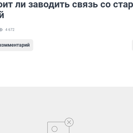
оит ли заводить связь со ста
й
4 672
 комментарий