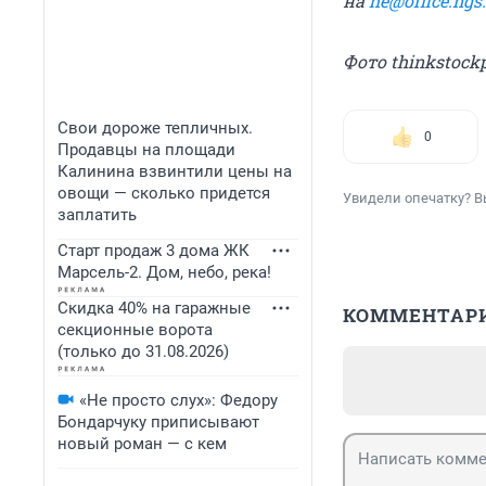
на
he@office.ngs
Фото thinkstock
Свои дороже тепличных.
0
Продавцы на площади
Калинина взвинтили цены на
овощи — сколько придется
Увидели опечатку? В
заплатить
Старт продаж 3 дома ЖК
Марсель-2. Дом, небо, река!
Скидка 40% на гаражные
КОММЕНТАР
секционные ворота
(только до 31.08.2026)
«Не просто слух»: Федору
Бондарчуку приписывают
новый роман — с кем