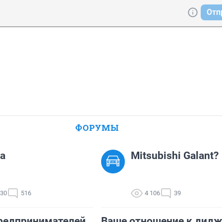
Отп
ФОРУМЫ
а
Mitsubishi Galant?
430
516
4 106
39
редпринимателей
Ваше отношение к дидж