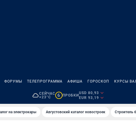
ФОРУМЫ
ТЕЛЕПРОГРАММА
АФИША
ГОРОСКОП
КУРСЫ ВА
USD 80,93
СЕЙЧАС
6
ПРОБКИ
+23°C
EUR 93,19
алог на электрокары
Августовский каталог новостроек
Строитель б