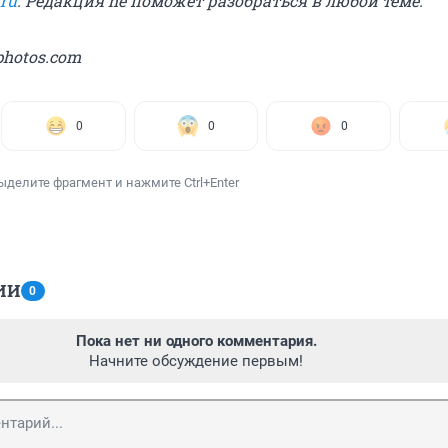
.ru
. Редакция he поможет разобраться в любой теме.
photos.com
0
0
0
ыделите фрагмент и нажмите Ctrl+Enter
ИИ
0
Пока нет ни одного комментария.
Начните обсуждение первым!