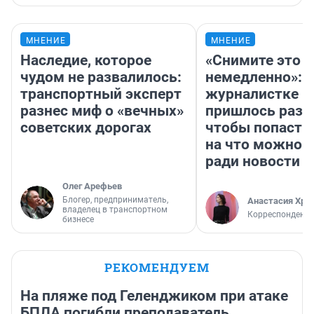
МНЕНИЕ
МНЕНИЕ
Наследие, которое
«Снимите это
чудом не развалилось:
немедленно»:
транспортный эксперт
журналистке Н
разнес миф о «вечных»
пришлось разд
советских дорогах
чтобы попасть 
на что можно 
ради новости
Олег Арефьев
Блогер, предприниматель,
Анастасия Хри
владелец в транспортном
Корреспондент
бизнесе
РЕКОМЕНДУЕМ
На пляже под Геленджиком при атаке
БПЛА погибли преподаватель