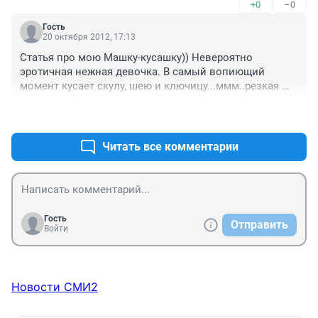
+0
–0
Гость
20 октября 2012, 17:13
Статья про мою Машку-кусашку)) Невероятно 
эротичная нежная девочка. В самый вопиющий 
момент кусает скулу, шею и ключицу...ммм..резкая 
боль и наслаждение, голова кружится от укуса, 
+0
–0
невероятноооо, но мне это нравится.

Я люблю тебя Машечкин!
Читать все комментарии
Гость
Отправить
Войти
Новости СМИ2