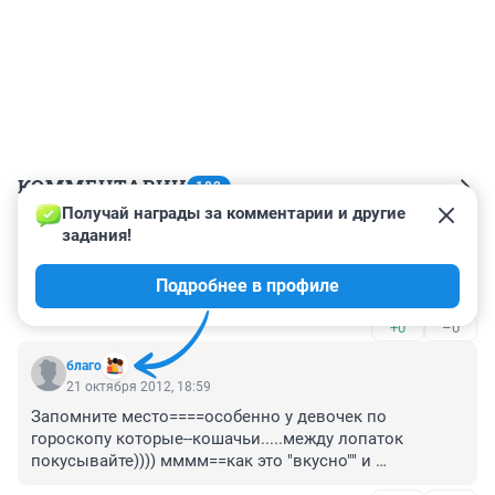
КОММЕНТАРИИ
182
Получай награды за комментарии и другие 
задания!
Гость
23 октября 2012, 13:30
Подробнее в профиле
Обожаю грызть своего мужчину,но он первый начал)))
+0
–0
благо
21 октября 2012, 18:59
Запомните место====особенно у девочек по 
гороскопу которые--кошачьи.....между лопаток 
покусывайте)))) мммм==как это "вкусно"" и 
зззззаводит девчёнок)))