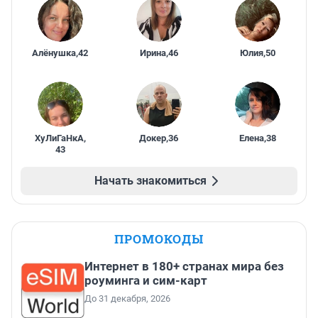
Алёнушка
,
42
Ирина
,
46
Юлия
,
50
ХуЛиГаНкА
,
Докер
,
36
Елена
,
38
43
Начать знакомиться
ПРОМОКОДЫ
Интернет в 180+ странах мира без
роуминга и сим-карт
До 31 декабря, 2026