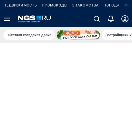
НЕДВИЖИМОСТЬ
ПРОМОКОДЫ
ЗНАКОМСТВА
ПОГОДА
ФО
Жёсткая соседская драка
Застройщики V