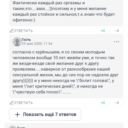
Фактически каждый раз оргазмы и 
такие,что....аахх...:))поэтому и у меня желание 
каждый раз стойкое и сильное,т.к.знаю что будет 
офигенно:)
+0
–0
ОТВЕТИТЬ
Гость
29 мая 2009, 11:54
согласна с курёнышем, я со своим молодым 
человеком вообще 10 лет живём уже, и точно так 
же везде-везде своё желание друг к другу 
проявляем.....наверное от разнообразия нашей 
сексуальной жизни, мы до сих пор не надоели друг 
другу))))))) и у меня никогда не \"болит голова\", у 
меня \"нет критических дней\", я никогда не 
\"чувствую себя плохо\"........
+0
–0
ОТВЕТИТЬ
Показать ещё 7 ответов