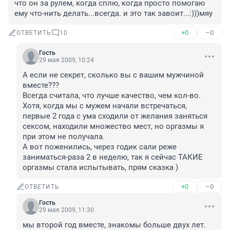
что он за рулем, когда сплю, когда просто помогаю 
ему что-нить делать...всегда. и это так завоит...:)))мяу
+0
–0
ОТВЕТИТЬ
10
Гость
29 мая 2009, 10:24
А если не секрет, сколько вы с вашим мужчиной 
вместе???

Всегда считала, что лучше качество, чем кол-во.

Хотя, когда мы с мужем начали встречаться, 
первые 2 года с ума сходили от желания заняться 
сексом, находили множество мест, но оргазмы я 
при этом не получала.

А вот поженились, через годик сали реже 
заниматься-раза 2 в неделю, так я сейчас ТАКИЕ 
оргазмы стала испытывать, прям сказка )
+0
–0
ОТВЕТИТЬ
Гость
29 мая 2009, 11:30
мы второй год вместе, знакомы больше двух лет. 