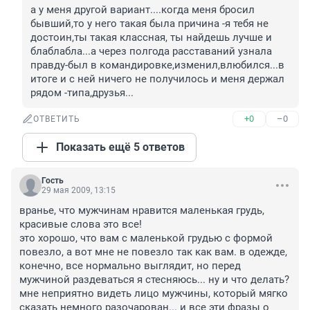
а у меня другой вариант....когда меня бросил 
бывший,то у него такая была причина -я тебя не 
достоин,ты такая классная, ты найдешь лучше и 
блаблабла...а через полгода расставаний узнала 
правду-был в командировке,изменил,влюбился...в 
итоге и с ней ничего не получилось и меня держал 
рядом -типа,друзья...
+0
–0
ОТВЕТИТЬ
Показать ещё 5 ответов
Гость
29 мая 2009, 13:15
вранье, что мужчинам нравится маленькая грудь, 
красивые слова это все!

это хорошо, что вам с маленькой грудью с формой 
повезло, а вот мне не повезло так как вам. в одежде, 
конечно, все нормально выглядит, но перед 
мужчиной раздеваться я стесняюсь... ну и что делать?

мне неприятно видеть лицо мужчины, который мягко 
сказать немного разочарован... и все эти фразы о 