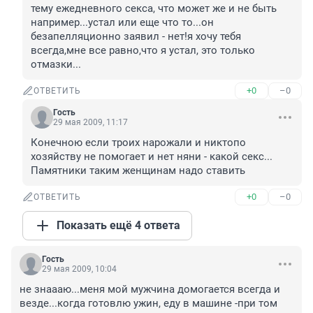
тему ежедневного секса, что может же и не быть 
например...устал или еще что то...он 
безапелляционно заявил - нет!я хочу тебя 
всегда,мне все равно,что я устал, это только 
отмазки...
+0
–0
ОТВЕТИТЬ
Гость
29 мая 2009, 11:17
Конечною если троих нарожали и никтопо 
хозяйству не помогает и нет няни - какой секс... 
Памятники таким женщинам надо ставить
+0
–0
ОТВЕТИТЬ
Показать ещё 4 ответа
Гость
29 мая 2009, 10:04
не знаааю...меня мой мужчина домогается всегда и 
везде...когда готовлю ужин, еду в машине -при том 