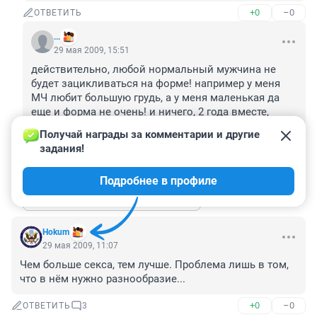
+0
–0
ОТВЕТИТЬ
...
29 мая 2009, 15:51
действительно, любой нормальный мужчина не 
будет зацикливаться на форме! например у меня 
МЧ любит большую грудь, а у меня маленькая да 
еще и форма не очень! и ничего, 2 года вместе, 
пусть смотрит на другие большие формы, главное 
Получай награды за комментарии и другие 
что он со мной!
задания!
+0
–0
ОТВЕТИТЬ
Подробнее в профиле
Показать ещё 5 ответов
Hokum
29 мая 2009, 11:07
Чем больше секса, тем лучше. Проблема лишь в том, 
что в нём нужно разнообразие...
+0
–0
ОТВЕТИТЬ
3