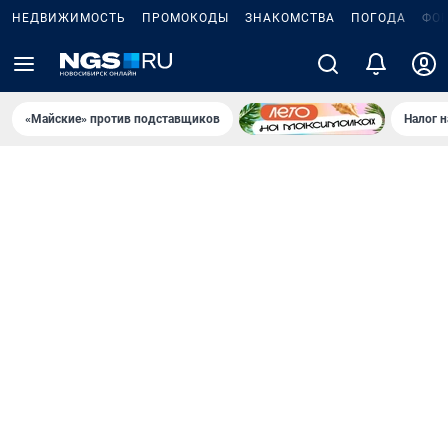
НЕДВИЖИМОСТЬ
ПРОМОКОДЫ
ЗНАКОМСТВА
ПОГОДА
ФО
«Майские» против подставщиков
Налог 