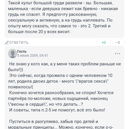
Такой культ большой груди развели - хы. Большая, 
маленька - если девушка лежит как бревно - никакая 
грудь не спасет. Я предпочту раскованную, 
сексуальную и активную, а на грудь наплевать. По 
опыту могу сказать, что самое то - это 2. Третий и 
больше после 20 у всех висит.
+0
–0
ОТВЕТИТЬ
Гость
5 июня 2009, 04:41
 Не знаю у кого как, а у меня таких проблем раньше не 
было!))

 Это сейчас, когда прожила с одним человеком 10 
лет, родила двоих деток - много \"врагов секса\" 
появилось!(

 Конечно хочется разнообразия, не спорю! Хочется 
партнёра по-моложе, новых ощущений, наконец 
\"весны в сердце\", но что делать...?

 И советы, типа п.2-5 не помогут, всё это было! 

 Пуститься в разгуляево, забыв про детей и 
моральные принципы... Можно, конечно, если о-о-