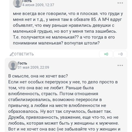
Гость
4 июня 2009, 12:37
мне всегда все говорили, что я плоская. что груди у 
меня нет и т.д., у меня там в обхвате 85. А МЧ вдруг 
объявлят, что ему раньше нравились девушки с 
маленькой грудью, но вот у меня типа зашибись. 
Т.е. получается не маленькая?? а что тогда в его 
понимании маленькая? вогнутая штоли?
+0
–0
ОТВЕТИТЬ
Гость
31 мая 2009, 22:09
В смысле, она не хочет вас? 

Если нет особых перегрузок у нее, то дело просто в 
том, что она вас не любит. Раньше была 
влюбленность, страсть. Потом отношения 
стабилизировались, возможно переросли в 
привычку, а любви на месте влюбленности не 
образовалось. Ну вот так случилось, бывает так. 
Дружба, привязанность, уважение, еще что-то, но не 
любовь, которая может быть у женщины к мужчине. 
Вот и не хочет она вас (не забывайте что у женщин и 