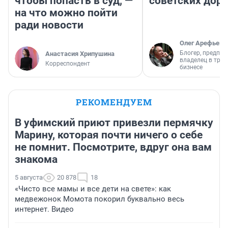
чтобы попасть в суд, —
советских доро
на что можно пойти
ради новости
Олег Арефьев
Блогер, предпри
Анастасия Хрипушина
владелец в тра
Корреспондент
бизнесе
РЕКОМЕНДУЕМ
В уфимский приют привезли пермячку
Марину, которая почти ничего о себе
не помнит. Посмотрите, вдруг она вам
знакома
5 августа
20 878
18
«Чисто все мамы и все дети на свете»: как
медвежонок Момота покорил буквально весь
интернет. Видео