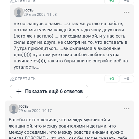
+0
–0
ОТВЕТИТЬ
Гость
29 мая 2009, 11:58
не соглашусь с вами......я так же устаю на работе, 
потом мы гуляем каждый день до часу-двух ночи 
(лето же настало).....приходим домой, и у нас есть 
силы друг на друга, не смотря на то, что вставать в 
7 утра приходиться......высыпаемся в выходные 
дни)))))) ну а там уже само собой любовь с утра 
начинается)))), так что барышни не сперайте всё на 
усталость....
+0
–0
ОТВЕТИТЬ
Показать ещё 6 ответов
Гость
29 мая 2009, 10:17
В любых отношениях , что между мужчиной и 
женщиной, что между родителями и детьми, что 
между соседями , что между родствиниками нужно 
всегда ГОВОРИТЬ , то что , как бы мягче сказать, тебе 