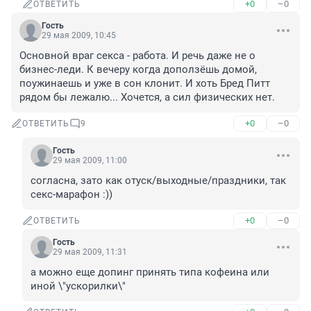
+0
–0
ОТВЕТИТЬ
Гость
29 мая 2009, 10:45
Основной враг секса - работа. И речь даже не о 
бизнес-леди. К вечеру когда доползёшь домой, 
поужинаешь и уже в сон клонит. И хоть Бред Питт 
рядом бы лежалю... Хочется, а сил физических нет. 
+0
–0
ОТВЕТИТЬ
9
Гость
29 мая 2009, 11:00
согласна, зато как отуск/выходные/праздники, так 
секс-марафон :))
+0
–0
ОТВЕТИТЬ
Гость
29 мая 2009, 11:31
а можно еще допинг принять типа кофеина или 
иной \"ускорилки\"