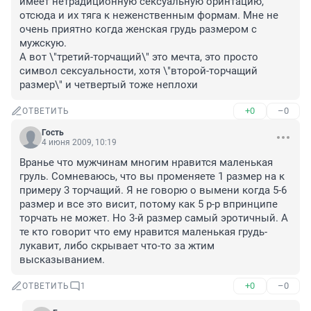
имеет нетрадиционную сексуальную оринтацию,  
отсюда и их тяга к неженственным формам. Мне не 
очень приятно когда женская грудь размером с 
мужскую.

А вот \"третий-торчащий\" это мечта, это просто 
символ сексуальности, хотя \"второй-торчащий 
+0
–0
ОТВЕТИТЬ
Гость
4 июня 2009, 10:19
Вранье что мужчинам многим нравится маленькая 
груль. Сомневаюсь, что вы променяете 1 размер на к 
примеру 3 торчащий. Я не говорю о вымени когда 5-6 
размер и все это висит, потому как 5 р-р впринципе 
торчать не может. Но 3-й размер самый эротичный. А 
те кто говорит что ему нравится маленькая грудь- 
лукавит, либо скрывает что-то за жтим 
высказыванием.
+0
–0
ОТВЕТИТЬ
1