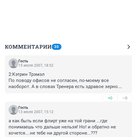
КОММЕНТАРИИ
30
Гость
15 июля 2007, 18:52
2:Кэтрин Трэмэл

По поводу офисов не согласен, по-моему все 
наоборот. А в словах Тренера есть здравое зерно.

2: ХХХ

+0
–0
Если понимаешь, что на грани, но и обратно не 
хочется, надо останавливаться, дальше - труба.
Гость
13 июля 2007, 15:12
а как быть если флирт уже на той грани ...где 
понимаешь что дальше нельзя! Но! и обратно не 
хочется....не тебе ни другой стороне...???