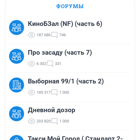
ФОРУМЫ
КиноБЗал (NF) (часть 6)
187 686
746
Про засаду (часть 7)
6 302
331
Выборная 99/1 (часть 2)
185 317
1 000
Дневной дозор
203 820
1 000
Такси Мой Город ( Стандарт 2-