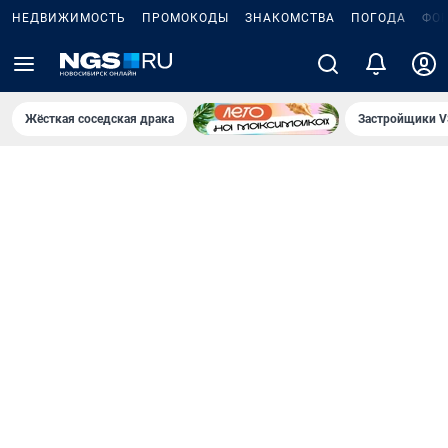
НЕДВИЖИМОСТЬ
ПРОМОКОДЫ
ЗНАКОМСТВА
ПОГОДА
ФО
Жёсткая соседская драка
Застройщики V