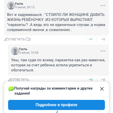
Гость
9 июня, 09:15
Вот и задумаешься : "СТОИЛО ЛИ ЖЕНЩИНЕ ДАВАТЬ 
ЖИЗНЬ РЕБЁНОЧКУ .ИЗ КОТОРЫХ ВЫРАСТАЮТ 
"паразиты"! .А ведь это не единичные случаи ,а норма 
современной жизни ,к сожалению .
+1
–0
ОТВЕТИТЬ
2
Гость
9 июня, 10:56
Увы, там судя по всему, паразитка как раз мамочка, 
которая за счет ребенка хотела укрепиться и 
обогатиться.
+0
–0
ОТВЕТИТЬ
Получай награды за комментарии и другие 
284060111
задания!
9 июня, 11:18
сами вырастают или их такие мамы воспитывают? 
Подробнее в профиле
или не воспитывают?