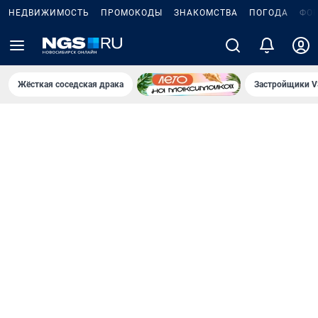
НЕДВИЖИМОСТЬ
ПРОМОКОДЫ
ЗНАКОМСТВА
ПОГОДА
ФО
Жёсткая соседская драка
Застройщики V