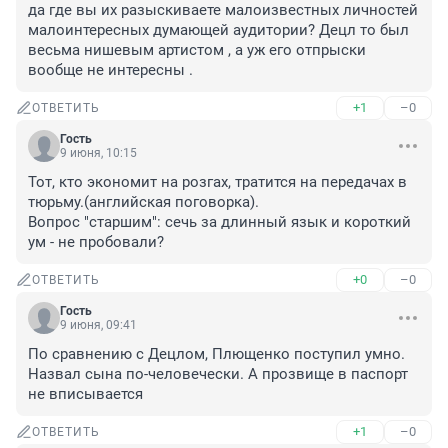
да где вы их разыскиваете малоизвестных личностей 
малоинтересных думающей аудитории? Децл то был 
весьма нишевым артистом , а уж его отпрыски 
вообще не интересны .
+1
–0
ОТВЕТИТЬ
Гость
9 июня, 10:15
Тот, кто экономит на розгах, тратится на передачах в 
тюрьму.(английская поговорка).

Вопрос "старшим": сечь за длинный язык и короткий 
ум - не пробовали?
+0
–0
ОТВЕТИТЬ
Гость
9 июня, 09:41
По сравнению с Децлом, Плющенко поступил умно. 
Назвал сына по-человечески. А прозвище в паспорт 
не вписывается
+1
–0
ОТВЕТИТЬ