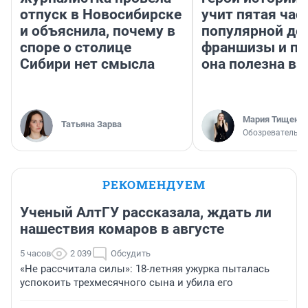
отпуск в Новосибирске
учит пятая час
и объяснила, почему в
популярной де
споре о столице
франшизы и п
Сибири нет смысла
она полезна в
Мария Тищенк
Татьяна Зарва
Обозреватель
РЕКОМЕНДУЕМ
Ученый АлтГУ рассказала, ждать ли
нашествия комаров в августе
5 часов
2 039
Обсудить
«Не рассчитала силы»: 18-летняя ужурка пыталась
успокоить трехмесячного сына и убила его