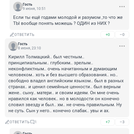
Гость
9 июня, 10:51
Если ты ещё годами молодой и разумом ,то что же 
ТЫ вообще понять можешь ? ОДИН из НИХ ?
+0
–0
ОТВЕТИТЬ
Гость
8 июня, 23:10
Кирилл Толмацкий.. был честным.. 
принципиальным.. глубоким.. зрелым.. 
неконфликтным.. очень начитанным и думающим 
человеком.. хоть и без высшего образования.. но.. 
свободно владел английским языком.. был в разных 
странах.. и ценил семейные ценности.. был верным 
жене.. сыну.. матери.. и своим идеям. Он мне очень 
нравился как человек.. но в молодости он конечно 
словил звезду и был.. хм.. не очень правильным. Ну 
не суть. Сын у него.. конечно слабак.. увы и ах.
+7
–3
ОТВЕТИТЬ
1
Гость