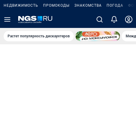
НЕДВИЖИМОСТЬ
ПРОМОКОДЫ
ЗНАКОМСТВА
ПОГОДА
ФО
Растет популярность дискаунтеров
Межд