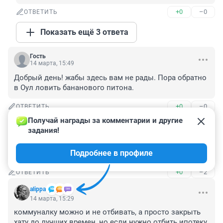
+0
–0
ОТВЕТИТЬ
Показать ещё 3 ответа
Гость
14 марта, 15:49
Добрый день! жабы здесь вам не рады. Пора обратно 
в Оул ловить бананового питона.
+0
–0
ОТВЕТИТЬ
Получай награды за комментарии и другие 
Гость
14 марта, 15:44
задания!
Здесь вам не рады. Пора обратно в Оул ловить 
Подробнее в профиле
бананового питона.
+0
–2
ОТВЕТИТЬ
alippa
14 марта, 15:29
коммуналку можно и не отбивать, а просто закрыть 
хату до лучших времен, но если нужно отбить ипотеку, 