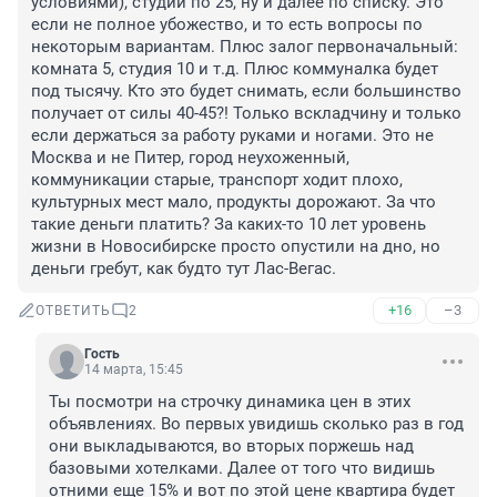
условиями), студии по 25, ну и далее по списку. Это 
если не полное убожество, и то есть вопросы по 
некоторым вариантам. Плюс залог первоначальный: 
комната 5, студия 10 и т.д. Плюс коммуналка будет 
под тысячу. Кто это будет снимать, если большинство 
получает от силы 40-45?! Только вскладчину и только 
если держаться за работу руками и ногами. Это не 
Москва и не Питер, город неухоженный, 
коммуникации старые, транспорт ходит плохо, 
культурных мест мало, продукты дорожают. За что 
такие деньги платить? За каких-то 10 лет уровень 
жизни в Новосибирске просто опустили на дно, но 
деньги гребут, как будто тут Лас-Вегас.
+16
–3
ОТВЕТИТЬ
2
Гость
14 марта, 15:45
Ты посмотри на строчку динамика цен в этих 
объявлениях. Во первых увидишь сколько раз в год 
они выкладываются, во вторых поржешь над 
базовыми хотелками. Далее от того что видишь 
отними еще 15% и вот по этой цене квартира будет 