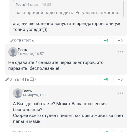
Гость
14 марта, 16:53
за квартирой надо следить. Регулярно ломается сантехника сама по себе от старости. А если вы перекроете воду, то в закрытой квартире пересыхает унитаз и вся вонь канализации идет в помещение. Бытовая техника тоже требует контроля. Соседи могут затопить, а вы даже не узнаете. Откроете через пару месяцев, а там все вздулось. На все подобные ситуации надо сразу быстро реагировать. Кто это будет делать, вы сами будете бегать проверять? Или датчики понаставите? Ну если денег куры не клюют...
ага, лучше конечно запустить арендаторов, они уж 
точно уследят)))
+4
–0
ОТВЕТИТЬ
Гость
14 марта, 14:57
Не сдавайте / снимайте через риэлторов, это 
паразиты бесполезные!
+9
–5
ОТВЕТИТЬ
7
Гость
14 марта, 15:53
А Вы где работаете? Может Ваша профессия 
бесполезная?

Скорее всего студент пишет, который живёт за счёт 
папы и мамы