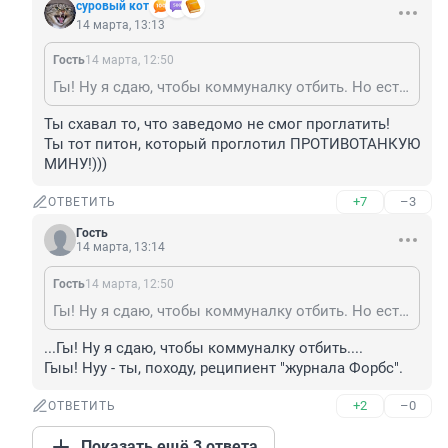
суровый кот
14 марта, 13:13
Гость
14 марта, 12:50
Гы! Ну я сдаю, чтобы коммуналку отбить. Но есть нюанс: я отбиваю клммуналку не по сдаваемой квартире, а по ней, плюс по большой квартире, где живет моя семья, плюс по большому гаражу, плюс ещё одна квартира, которая просто стоит, плюс парковка, плюс ещё остаётся. А так - да. Коммуналка со всякими капремонтами и целевыми взносами отбивается, всё верно.
Ты схавал то, что заведомо не смог проглатить!

Ты тот питон, который проглотил ПРОТИВОТАНКУЮ 
МИНУ!)))
+7
–3
ОТВЕТИТЬ
Гость
14 марта, 13:14
Гость
14 марта, 12:50
Гы! Ну я сдаю, чтобы коммуналку отбить. Но есть нюанс: я отбиваю клммуналку не по сдаваемой квартире, а по ней, плюс по большой квартире, где живет моя семья, плюс по большому гаражу, плюс ещё одна квартира, которая просто стоит, плюс парковка, плюс ещё остаётся. А так - да. Коммуналка со всякими капремонтами и целевыми взносами отбивается, всё верно.
...Гы! Ну я сдаю, чтобы коммуналку отбить....

Гыы! Нуу - ты, походу, реципиент "журнала Форбс".
+2
–0
ОТВЕТИТЬ
Показать ещё 3 ответа