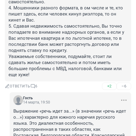
самостоятельно.

4. Мошенники разного формата, в ом числе и те, кто 
пишет здесь, если человек кинул риэлтора, то он 
кинет и Вас.

5. Сдавая недвижимость самостоятельно, Вы точно 
попадаете во внимание надзорных органов, а если у 
Вас ипотечная квартира и по льготной ипотеке, то в 
последствии банк может расторгнуть договор или 
поднять ставку по кредиту.

Уважаемые собственники, подумайте, стоит ли 
сдавать жилье самостоятельно и потом иметь 
большие проблемы с МВД, налоговой, банками или 
еще хуже!
+2
–6
ОТВЕТИТЬ
6
Гость
14 марта, 19:50
Выражение «речь идет за...» (в значении «речь идет 
о...») характерно для южного наречия русского 
языка. Это диалектная особенность, 
распространенная в таких областях, как 
Ростовская, Белгородская области, Краснодарский, 