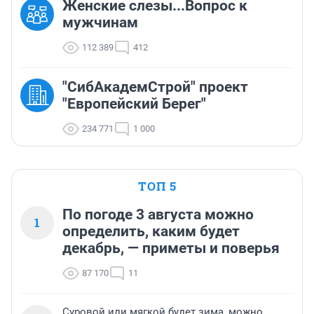
Женские слезы...Вопрос к
мужчинам
112 389
412
"СибАкадемСтрой" проект
"Европейский Берег"
234 771
1 000
ТОП 5
По погоде 3 августа можно
1
определить, каким будет
декабрь, — приметы и поверья
87 170
11
Суровой или мягкой будет зима, можно