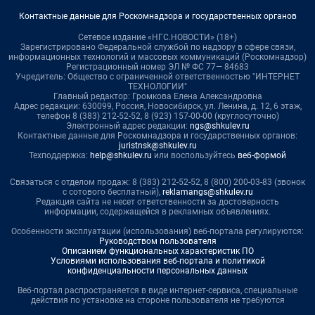
Контактные данные для Роскомнадзора и государственных органов
Сетевое издание «НГС.НОВОСТИ» (18+)
Зарегистрировано Федеральной службой по надзору в сфере связи,
информационных технологий и массовых коммуникаций (Роскомнадзор)
Регистрационный номер ЭЛ № ФС 77— 84683
Учредитель: Общество с ограниченной ответственностью "ИНТЕРНЕТ
ТЕХНОЛОГИИ"
Главный редактор: Громкова Елена Александровна
Адрес редакции: 630099, Россия, Новосибирск, ул. Ленина, д. 12, 6 этаж,
телефон 8 (383) 212-52-52, 8 (923) 157-00-00 (круглосуточно)
Электронный адрес редакции:
ngs@shkulev.ru
Контактные данные для Роскомнадзора и государственных органов:
juristnsk@shkulev.ru
Техподдержка:
help@shkulev.ru
или воспользуйтесь
веб-формой
Связаться с отделом продаж: 8 (383) 212-52-52, 8 (800) 200-03-83 (звонок
с сотового бесплатный),
reklamangs@shkulev.ru
Редакция сайта не несет ответственности за достоверность
информации, содержащейся в рекламных объявлениях.
Особенности эксплуатации (использования) веб-портала регулируются:
Руководством пользователя
Описанием функциональных характеристик ПО
Условиями использования веб-портала и политикой
конфиденциальности персональных данных
Веб-портал распространяется в виде интернет-сервиса, специальные
действия по установке на стороне пользователя не требуются