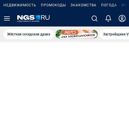
НЕДВИЖИМОСТЬ
ПРОМОКОДЫ
ЗНАКОМСТВА
ПОГОДА
ФО
Жёсткая соседская драка
Застройщики V