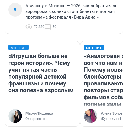
Авиашоу в Мочище — 2026: как добраться до
5
аэродрома, сколько стоят билеты и полная
программа фестиваля «Вива Авиа!»
27 330
50
МНЕНИЕ
МНЕНИЕ
«Игрушки больше не
«Аналоговая ж
герои истории». Чему
вот что нам ну
учит пятая часть
Почему новые
популярной детской
блокбастеры
франшизы и почему
проваливаются,
она полезна взрослым
повторы стары
фильмов соби
полные залы
Мария Тищенко
Алёна Золотух
Обозреватель
Журналист НГС