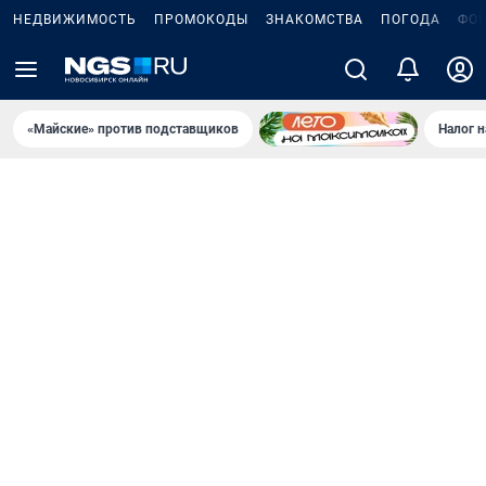
НЕДВИЖИМОСТЬ
ПРОМОКОДЫ
ЗНАКОМСТВА
ПОГОДА
ФО
«Майские» против подставщиков
Налог 