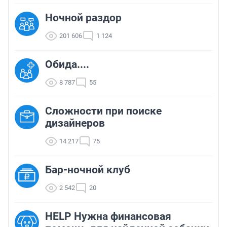
Ночной раздор
201 606
1 124
Обида....
8 787
55
Сложности при поиске
дизайнеров
14 217
75
Бар-ночной клуб
2 542
20
HELP Нужна финансовая