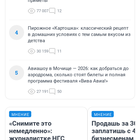
приметы
77 007
12
Пирожное «Картошка»: классический рецепт
4
в домашних условиях с тем самым вкусом из
детства
30 159
11
Авиашоу в Мочище — 2026: как добраться до
5
аэродрома, сколько стоят билеты и полная
программа фестиваля «Вива Авиа!»
27 191
50
МНЕНИЕ
МНЕНИЕ
«Снимите это
Продашь за 300
немедленно»:
заплатишь с 40
журналистке НГС
бизнесменам г