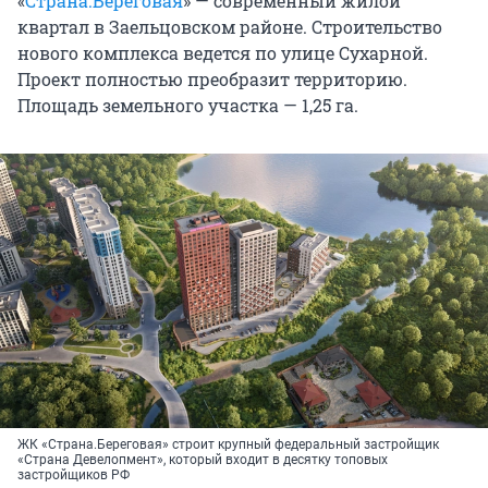
«
Страна.Береговая
» — современный жилой
квартал в Заельцовском районе. Строительство
нового комплекса ведется по улице Сухарной.
Проект полностью преобразит территорию.
Площадь земельного участка —
1,25 га
.
ЖК «Страна.Береговая» строит крупный федеральный застройщик
«Страна Девелопмент», который входит в десятку топовых
застройщиков РФ