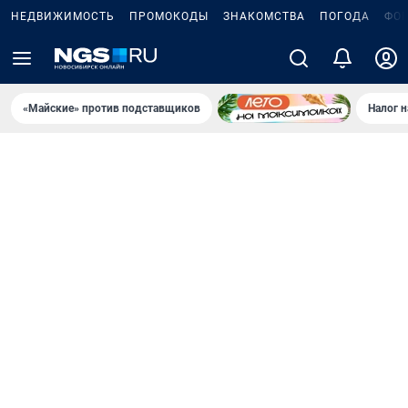
НЕДВИЖИМОСТЬ
ПРОМОКОДЫ
ЗНАКОМСТВА
ПОГОДА
ФО
«Майские» против подставщиков
Налог 