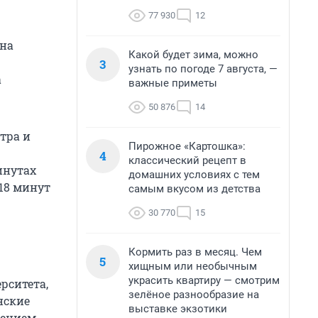
77 930
12
 на
Какой будет зима, можно
3
узнать по погоде 7 августа, —
а
важные приметы
50 876
14
тра и
Пирожное «Картошка»:
4
классический рецепт в
инутах
домашних условиях с тем
 18 минут
самым вкусом из детства
30 770
15
Кормить раз в месяц. Чем
5
хищным или необычным
украсить квартиру — смотрим
ерситета,
зелёное разнообразие на
нские
выставке экзотики
жением