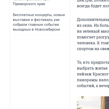
Приморского края
всегда будет по
Бесплатные концерты, новые
Дополнительным
выставки и фестиваль ухи:
собрали главные события
из окна. Из бо
выходных в Новосибирске
на зеленый мас
помогает разгр
человека. К то
спортом на свеж
Те, кто предпоч
выбрать жилье 
пейзаж Красног
панорамы напол
событий, а веч