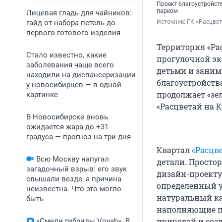
Проект благоустройст
парком
Лицевая гладь для чайников:
гайд от набора петель до
Источник: 
ГК «Расцве
первого готового изделия
Территория «Ра
Стало известно, какие
прогулочной эк
заболевания чаще всего
детьми и заним
находили на диспансеризации
благоустройст
у новосибирцев — в одной
продолжает «зе
картинке
«Расцветай на 
В Новосибирске вновь
ожидается жара до +31
градуса — прогноз на три дня
Квартал
«Расцв
Всю Москву напугал
детали. Просто
загадочный взрыв: его звук
дизайн-проекту
слышали везде, а причина
определенный у
неизвестна. Что это могло
натуральный ка
быть
наполняющие пр
природой и соз
«Смели гибриды Voyah». В