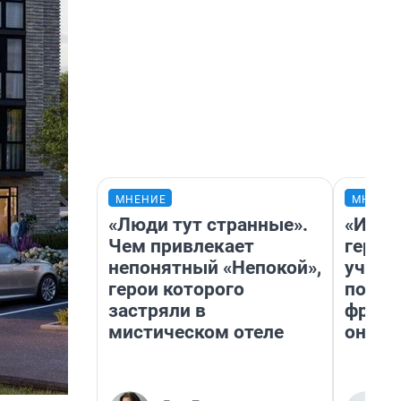
МНЕНИЕ
МНЕНИ
«Люди тут странные».
«Игру
Чем привлекает
герои
непонятный «Непокой»,
учит 
герои которого
попул
застряли в
франш
мистическом отеле
она п