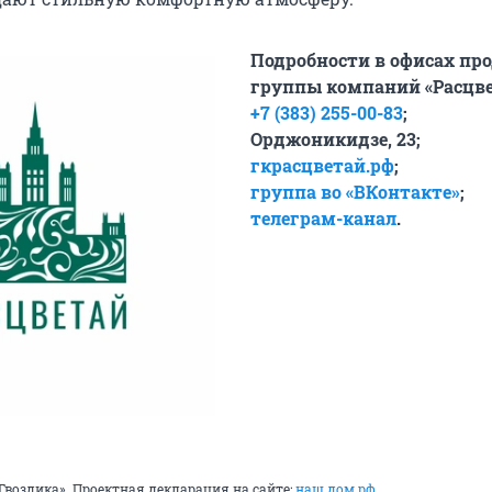
Подробности в офисах пр
группы компаний «Расцве
+7 (383) 255-00-83
;
Орджоникидзе, 23;
гкрасцветай.рф
;
группа во «ВКонтакте»
;
телеграм-канал
.
Гвоздика». Проектная декларация на сайте:
наш.дом.рф
.