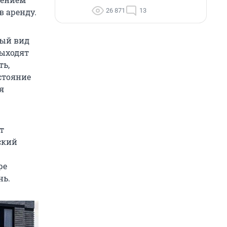
26 871
13
в аренду.
вый вид
выходят
ть,
стояние
я
т
ский
ре
нь.