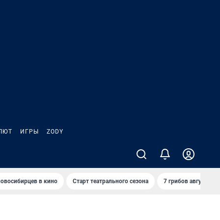
ЛЮТ
ИГРЫ
ZODY
овосибирцев в кино
Старт театрального сезона
7 грибов августа