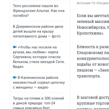
Источник: 
ГК «Расцве
Тело россиянки нашли во
Французских Альпах. Как она
Если вы мечтал
погибла?
зеленый массив
В Дзержинском районе двое
Новосибирска, 
детей вышли на крышу
Кропоткина».
пятиэтажного дома — фото
Близость к раз
«Чтобы нас носили на
ручках, мы любим»: нерпа
Ельцовскому па
Сергеевна, которую спасли
конкурентоспос
бельком, стала звездой Сети.
ходьбы от новог
Видео
пешком — «Заел
транспорта.
В Калининском районе
неизвестный сорвал цепочку
с женщины — видео
В шаговой досту
Тигры на пляже и 300 оленей
крупные торгов
в дикой природе: топ-24
самых красивых бухт
центры, поликл