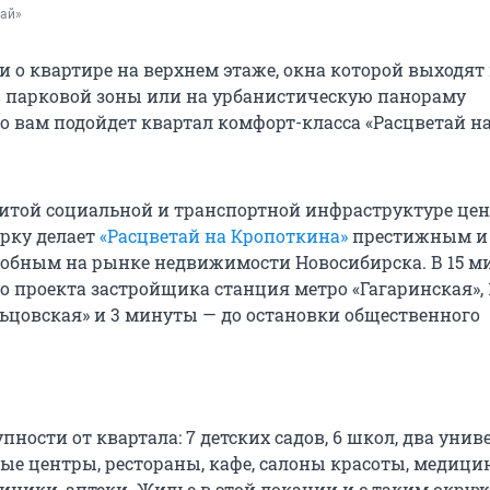
тай»
и о квартире на верхнем этаже, окна которой выходят
 парковой зоны или на урбанистическую панораму
то вам подойдет квартал комфорт-класса «Расцветай н
витой социальной и транспортной инфраструктуре цен
рку делает
«Расцветай на Кропоткина»
престижным и
обным на рынке недвижимости Новосибирска. В 15 м
о проекта застройщика станция метро «Гагаринская»,
ьцовская» и 3 минуты — до остановки общественного
пности от квартала: 7 детских садов, 6 школ, два унив
ые центры, рестораны, кафе, салоны красоты, медици
иники, аптеки. Жилье в этой локации и с таким окру