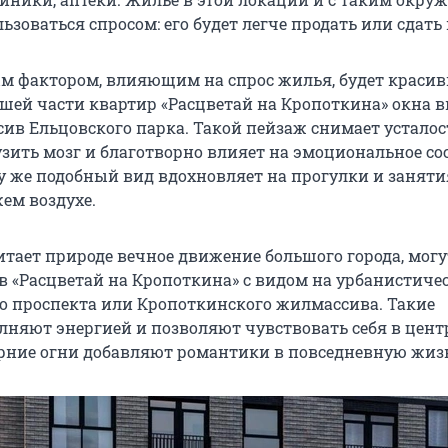
льзоваться спросом: его будет легче продать или сдать 
 фактором, влияющим на спрос жилья, будет краси
льшей части квартир «Расцветай на Кропоткина» окна 
сив Ельцовского парка. Такой пейзаж снимает усталос
узить мозг и благотворно влияет на эмоциональное со
му же подобный вид вдохновляет на прогулки и заняти
ем воздухе.
итает природе вечное движение большого города, могу
в «Расцветай на Кропоткина» с видом на урбанистиче
о проспекта или Кропоткинского жилмассива. Такие
няют энергией и позволяют чувствовать себя в цент
ерние огни добавляют романтики в повседневную жиз