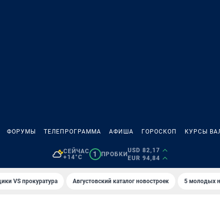
ФОРУМЫ
ТЕЛЕПРОГРАММА
АФИША
ГОРОСКОП
КУРСЫ ВА
USD 82,17
СЕЙЧАС
1
ПРОБКИ
+14°C
EUR 94,84
ики VS прокуратура
Августовский каталог новостроек
5 молодых н