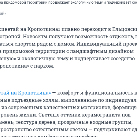
ва придомовой территории продолжает экологичную тему и подчеркивает со
тай»
сцветай на Кропоткина» плавно переходит в Ельцовск
отропой. Новоселы получают возможность отдыхать, г
аться спортом рядом с домом. Индивидуальный прое
ва придомовой территории с ландшафтным дизайном
леную» и экологичную тему и подчеркивает соседство
Кропоткина» с парком.
етай на Кропоткина»
— комфорт и функциональность 
рные подъездные холлы, выполненные по индивидуа
 из современных качественных материалов, формиру
ровень жизни. Светлые оттенки керамогранита под
мень, текстура дерева, прозрачные входные группы,
остранство естественным светом — подчеркивают ед
дают стильную комфортную атмосферу.