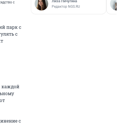
Лиза Пичугина
седство с
Редактор NGS.RU
ий парк с
улять с
кт
в каждой
льному
ют
инение с